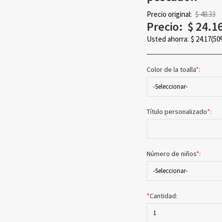
Precio original:
$ 48.33
Precio:
$
24.1
Usted ahorra:
$
24.17
(50
Color de la toalla
*
:
-Seleccionar-
Título personalizado
*
:
Número de niños
*
:
-Seleccionar-
*
Cantidad:
1