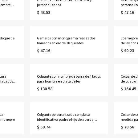
 nombre
personalizados
personaliz
quilates
$ 43.53
$ 47.16
loque de
Gemelos con monograma realizados
Los mejore
bañados en oro de 18 quilates
de ley con 
$ 47.16
$ 90.23
itura
Colgante con nombre de barra de 4 lados
Colgante d
chapados
para hombre en plata de ley
de cuatro 
de 18 quil
$ 130.58
$ 164.45
aca
Colgante personalizado con placa
Collar de 
anio negro
identificativa padre e hijo de acero y
medida par
titanio
mujer/ma
$ 50.74
$ 78.56