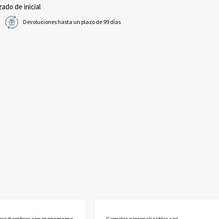
zado de inicial
Devoluciones hasta un plazo de 99 días
ara hombres con monograma
Gemelos personalizables con