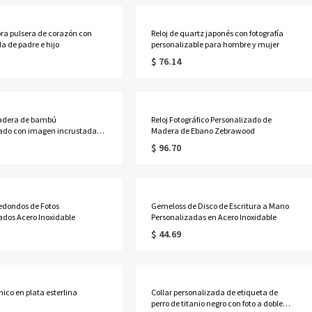
a pulsera de corazón con
Reloj de quartz japonés con fotografía
a de padre e hijo
personalizable para hombre y mujer
$ 76.14
madera de bambú
Reloj Fotográfico Personalizado de
zado con imagen incrustada
Madera de Ebano Zebrawood
e y mujer.
$ 96.70
edondos de Fotos
Gemeloss de Disco de Escritura a Mano
ados Acero Inoxidable
Personalizadas en Acero Inoxidable
$ 44.69
mico en plata esterlina
Collar personalizada de etiqueta de
perro de titanio negro con foto a doble