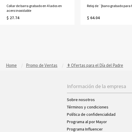
Collar de barra grabado en 4 lados en
Reloj de ¨¦bano grabado para
acero inoxidable
$ 27.74
$ 64.04
Home
Promo de Ventas
👨Ofertas para el Día del Padre
Información de la empresa
Sobre nosotros
Términos y condiciones
Política de confidencialidad
Programa al por Mayor
Programa Influencer