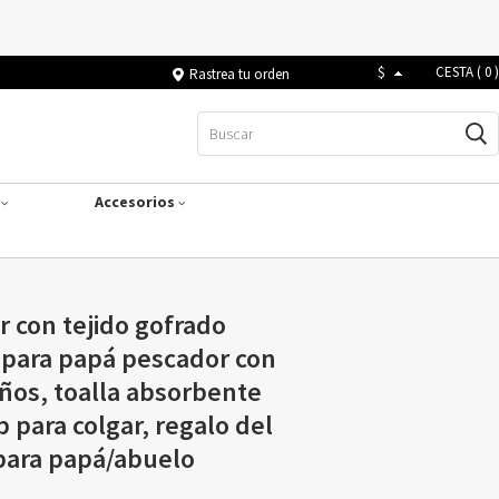
$
CESTA (
0
)
Rastrea tu orden
s
Accesorios
r con tejido gofrado
 para papá pescador con
ños, toalla absorbente
p para colgar, regalo del
 para papá/abuelo