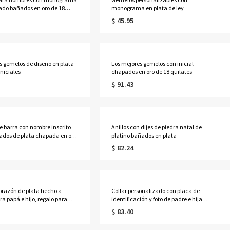
ado bañados en oro de 18
monograma en plata de ley
$ 45.95
s gemelos de diseño en plata
Los mejores gemelos con inicial
iniciales
chapados en oro de 18 quilates
$ 91.43
e barra con nombre inscrito
Anillos con dijes de piedra natal de
lados de plata chapada en oro
platino bañados en plata
ates
$ 82.24
corazón de plata hecho a
Collar personalizado con placa de
a papá e hijo, regalo para
identificación y foto de padre e hija
má/ella/amante
grabada
$ 83.40