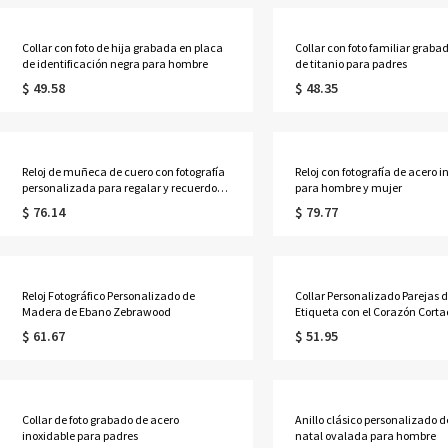
Collar con foto de hija grabada en placa
Collar con foto familiar graba
de identificación negra para hombre
de titanio para padres
$ 49.58
$ 48.35
Reloj de muñeca de cuero con fotografía
Reloj con fotografía de acero i
personalizada para regalar y recuerdo
para hombre y mujer
unisex
$ 76.14
$ 79.77
Reloj Fotográfico Personalizado de
Collar Personalizado Parejas d
Madera de Ebano Zebrawood
Etiqueta con el Corazón Cort
$ 61.67
$ 51.95
Collar de foto grabado de acero
Anillo clásico personalizado d
inoxidable para padres
natal ovalada para hombre