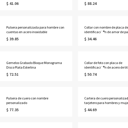
$ 41.06
$ 88.24
Pulsera personalizada para hombre con
Collar con nombre de placa d
cuentas en acero inoxidable
identificaci¨®n de amor de p
acero de titani
$ 39.85
$ 34.46
Gemelos Grabado Bloque Monograma
Collar de foto con placa de
Disco Plata Esterlina
identificaci¨®n de acero de ti
grabad
$ 72.51
$ 50.74
Pulsera de cuero con nombre
Cartera de cuero personaliza
personalizado
tarjetero para hombres y muje
$ 77.35
$ 44.69