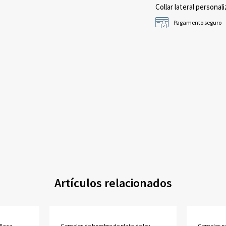
Collar lateral personali
Pagamento seguro
Artículos relacionados
 Placa
Gemelos de hombre de plata de ley
Gemelos p