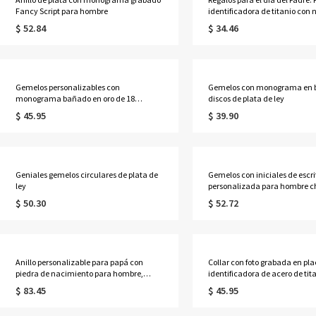
Fancy Script para hombre
identificadora de titanio con
personalizable grabado
$ 52.84
$ 34.46
Gemelos personalizables con
Gemelos con monograma en b
monograma bañado en oro de 18
discos de plata de ley
quilates
$ 45.95
$ 39.90
Geniales gemelos circulares de plata de
Gemelos con iniciales de escr
ley
personalizada para hombre 
en oro de 18 quilates
$ 50.30
$ 52.72
Anillo personalizable para papá con
Collar con foto grabada en pl
piedra de nacimiento para hombre,
identificadora de acero de tit
chapado en oro y plata
$ 83.45
$ 45.95