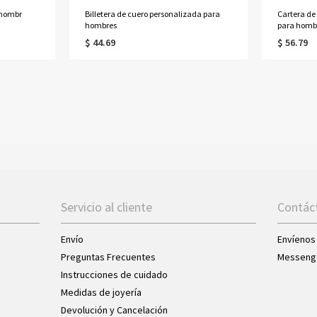
 hombr
Billetera de cuero personalizada para
Cartera de
hombres
para homb
$ 44.69
$ 56.79
Servicio al cliente
Contác
Envío
Envíenos
Preguntas Frecuentes
Messeng
Instrucciones de cuidado
Medidas de joyería
Devolución y Cancelación