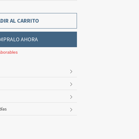
DIR AL CARRITO
MPRALO AHORA
aborables
días