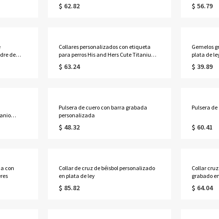
$ 62.82
$ 56.79
e
Collares personalizados con etiqueta
Gemelos g
adre de
para perros His and Hers Cute Titanium
plata de le
Steel
$ 63.24
$ 39.89
Pulsera de cuero con barra grabada
Pulsera de
tanio
personalizada
$ 48.32
$ 60.41
da con
Collar de cruz de béisbol personalizado
Collar cruz
res
en plata de ley
grabado en
$ 85.82
$ 64.04