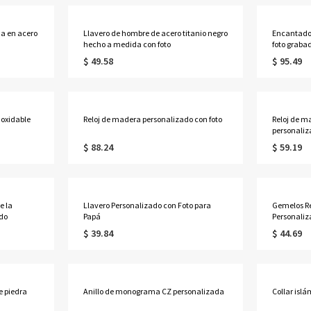
da en acero
Llavero de hombre de acero titanio negro
Encantador
hecho a medida con foto
foto grabad
$ 49.58
$ 95.49
noxidable
Reloj de madera personalizado con foto
Reloj de 
personali
para hombr
$ 88.24
$ 59.19
e la
Llavero Personalizado con Foto para
Gemelos R
ado
Papá
Personaliz
$ 39.84
$ 44.69
e piedra
Anillo de monograma CZ personalizada
Collar islá