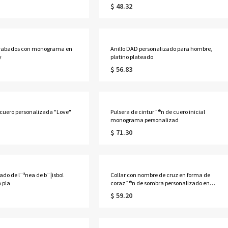
cara
$ 48.32
rabados con monograma en
Anillo DAD personalizado para hombre,
y
platino plateado
$ 56.83
 cuero personalizada "Love"
Pulsera de cintur¨®n de cuero inicial
monograma personalizad
$ 71.30
ado de l¨ªnea de b¨¦isbol
Collar con nombre de cruz en forma de
 pla
coraz¨®n de sombra personalizado en
plat
$ 59.20