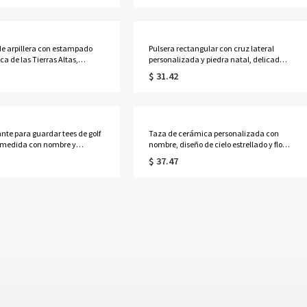
cole para niños y aficionados al deporte.
 de arpillera con estampado
Pulsera rectangular con cruz lateral
aca de las Tierras Altas,
personalizada y piedra natal, delicada
ado con nombre, bolso de
joyería cristiana de plata de ley 925,
$ 31.42
ute de gran capacidad para
regalo de confirmación/cumpleaños
, regalo de cumpleaños/Día de
para mamá/ella.
para mamá/abuela/ella.
ante para guardar tees de golf
Taza de cerámica personalizada con
 medida con nombre y
nombre, diseño de cielo estrellado y flor
 mini bolsa transparente que
de nacimiento, taza de café/té de
$ 37.47
tees, accesorio de golf, regalo
cerámica de 355 ml con acuarela, regalo
es del golf.
de cumpleaños/Día de la Madre para
ella/mamá/abuela.