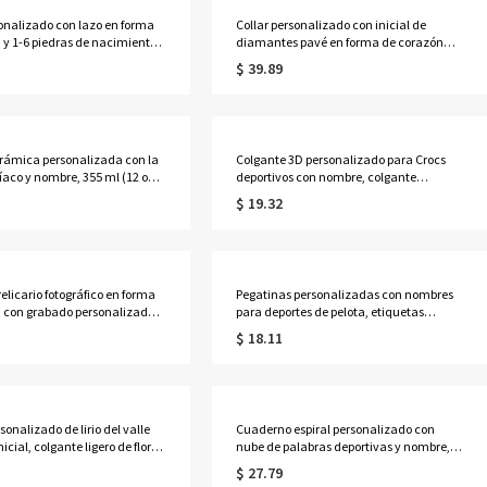
sonalizado con lazo en forma
Collar personalizado con inicial de
 y 1-6 piedras de nacimiento
diamantes pavé en forma de corazón
s, delicada joyería familiar
con rayos de sol, delicado colgante de
$ 39.89
deslizante, regalo de
corazón festoneado radiante con una
s/Día de la Madre para
sola letra, regalo de cumpleaños para
la/ella.
mamá/novias/ella.
rámica personalizada con la
Colgante 3D personalizado para Crocs
díaco y nombre, 355 ml (12 oz),
deportivos con nombre, colgante
café o té. Regalo perfecto para
impermeable de goma para zuecos,
$ 19.32
, Día de la Madre o bodas.
decoración DIY para zuecos, regalo para
 mamá o damas de honor.
aficionados al deporte, compañeros de
equipo y jóvenes.
relicario fotográfico en forma
Pegatinas personalizadas con nombres
 con grabado personalizado y
para deportes de pelota, etiquetas
iedras de nacimiento, joyería
transparentes autoadhesivas
$ 18.11
e de foto, regalo de
impermeables, etiquetas de
s/aniversario para
identificación de equipo, regalo de
/abuela.
regreso a clases para niños
sonalizado de lirio del valle
Cuaderno espiral personalizado con
nicial, colgante ligero de flor
nube de palabras deportivas y nombre,
 y hoja para bolso, regalo de
tapa blanda, tamaño A5, con páginas
$ 27.79
s para mamá/niñas/ella
rayadas, regalo ideal para la vuelta al