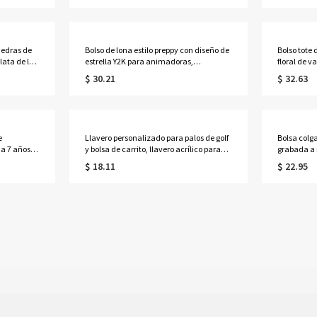
 honor
deportiva, regalo ideal para el día del
partido o cumpleaños para amantes y
jugadores de béisbol.
iedras de
Bolso de lona estilo preppy con diseño de
Bolso tote
ata de ley
estrella Y2K para animadoras,
floral de v
 con
personalizado con nombre, bolso de
personaliz
$ 30.21
$ 32.63
 de
hombro grande para uso diario, recuerdo
mano de y
para
de animadora, regalo para
uso diario
chicas/animadoras/compañeras de
la Madre 
equipo.
e
Llavero personalizado para palos de golf
Bolsa colg
 a 7 años
y bolsa de carrito, llavero acrílico para
grabada a
elicada
golf, etiqueta para bolsa, regalo para el
mosquetón,
$ 18.11
$ 22.95
Día del Padre/Cumpleaños para
incluye 12 
para
él/papá/amantes del
para amant
golf/jugadores/entrenadores.