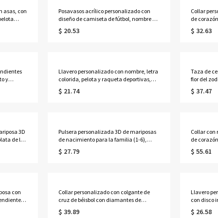
 asas, con
Posavasos acrílico personalizado con
Collar per
pelota
diseño de camiseta de fútbol, nombre y
de corazón
 amantes
número, posavasos transparente a rayas
con nombre
$ 20.53
$ 32.63
resistente al calor, regalo ideal para
de cristal 
aficionados al fútbol.
cumpleaño
mamá/abue
endientes
Llavero personalizado con nombre, letra
Taza de ce
to y
colorida, pelota y raqueta deportivas,
flor del zo
para joyas,
colgante acrílico para bolsa de
ideal para 
$ 21.74
$ 37.47
 la Madre
tenis/golf/bádminton, regalo para
cumpleaños
as.
amantes del
Para ella,
deporte/jugadores/compañeros de
equipo.
ariposa 3D
Pulsera personalizada 3D de mariposas
Collar con 
lata de ley
de nacimiento para la familia (1-6),
de corazón
alo de
pulsera ajustable delicada de plata de
de 3 a 12 p
$ 27.79
$ 55.61
para
ley 925, regalo de cumpleaños/Día de la
con colgant
Madre para ella/mamá/abuela.
cumpleaño
ella/mamá
posa con
Collar personalizado con colgante de
Llavero per
pendientes
cruz de béisbol con diamantes de
con disco i
 regalos de
imitación, cuentas y diseño de goteo,
de campana
$ 39.89
$ 26.58
/Boda para
con nombre y número. Joyería
cumpleaño