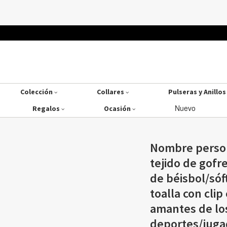
Colección
Collares
Pulseras y Anillo
Nuevo
Regalos
Ocasión
Nombre person
tejido de gofre
de béisbol/sóf
toalla con clip
amantes de lo
deportes/juga