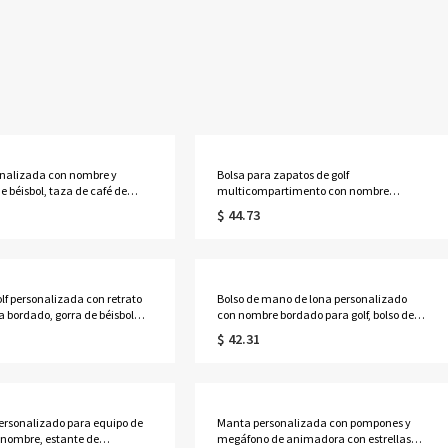
onalizada con nombre y
Bolsa para zapatos de golf
e béisbol, taza de café de
multicompartimento con nombre
color de 11 oz/15 oz, regalo
personalizado, diseño de pelota de golf y
$ 44.73
 el día del partido, cumpleaños
bandera de pin, accesorios de golf, regalo
rio para amantes, jugadores y
de cumpleaños para amantes,
es de béisbol.
jugadores y entrenadores de golf.
olf personalizada con retrato
Bolso de mano de lona personalizado
 bordado, gorra de béisbol
con nombre bordado para golf, bolso de
n visera curva, sombrero para
mano para mujer con ribete en
$ 42.31
 aire libre, regalo de
contraste, bolso de estilo preppy para
s para amantes del
club de campo, regalo de cumpleaños
os de mascotas/hombres
para golfistas.
ersonalizado para equipo de
Manta personalizada con pompones y
n nombre, estante de
megáfono de animadora con estrellas