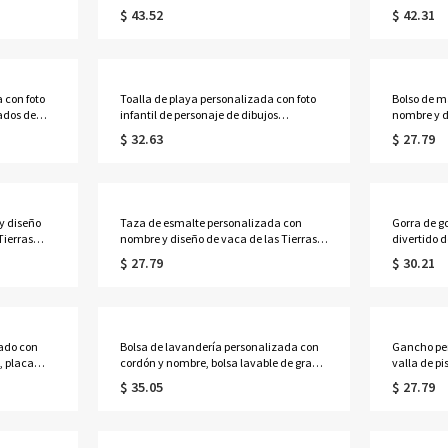
ra regalar a
grabado con nombre personalizado,
exhibición
$ 43.52
$ 42.31
 en el día
bandeja organizadora de escritorio para
múltiples 
deportes, decoración con temática de
regalo de
béisbol, regalo para amantes/jugadores
jugadores d
de béisbol.
 con foto
Toalla de playa personalizada con foto
Bolso de m
ados de
infantil de personaje de dibujos
nombre y d
 jarra de
animados de fútbol, toalla de piscina de
Altas, bol
$ 32.63
$ 27.79
gas con
microfibra de secado rápido, recuerdo de
regalo de
o, regalo
fiesta de vacaciones de verano, regalo
las vacas d
.
para niños/niñas/niños.
deporte.
y diseño
Taza de esmalte personalizada con
Gorra de g
Tierras
nombre y diseño de vaca de las Tierras
divertido 
 para el día
Altas de dibujos animados, taza de 355
con nombre
$ 27.79
$ 30.21
ra
ml con asa, taza de camping de metal,
malla, idea
regalo de cumpleaños para
Regalo per
niños/amantes del deporte.
(hombres y
ado con
Bolsa de lavandería personalizada con
Gancho per
, placa
cordón y nombre, bolsa lavable de gran
valla de pi
o del
capacidad estilo universitario, artículo
accesorios
$ 35.05
$ 27.79
 decoración
esencial para la residencia universitaria,
clip para b
ara
ideal para estudiantes de primer año y
agua, rega
olescentes
adolescentes.
entrenador