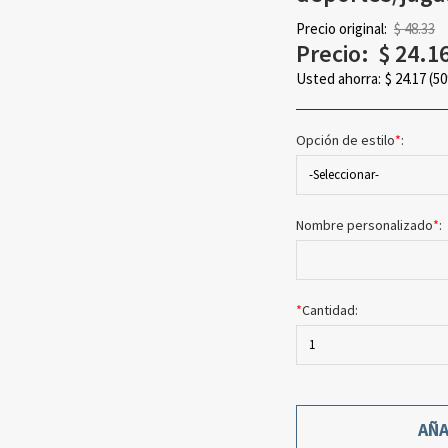
Precio original:
$ 48.33
Precio:
$
24.1
Usted ahorra:
$
24.17
(5
Opción de estilo
*
:
-Seleccionar-
Nombre personalizado
*
:
*
Cantidad:
1
AÑA