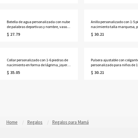
del hogar y regalo para
ella/esposa/madre/damas de
amantes/jugadores de deportes.
Botella de agua personalizada con nube
Anillo personalizado con 1-5 p
de palabras deportivas y nombre, vaso
nacimiento talla marquesa, pl
infantil de 473 ml con pajita y asa de
925, delicada joyería familiar
$ 27.79
$ 30.21
silicona, regalo de vuelta al cole para
piedras de nacimiento, regalo
niños/aficionados al deporte.
cumpleaños/Día de la Madre 
ella/mamá/abuela.
Collar personalizado con 1-6 piedras de
Pulsera ajustable con colgant
nacimiento en forma de lágrima, joyería
personalizado para niños de 1
delicada de plata de ley 925 con piedras
con piedras de nacimiento, d
$ 35.05
$ 30.21
de nacimiento familiares, regalo de
joyería familiar, regalo de
cumpleaños/Día de la Madre para
cumpleaños/Día de la Madre 
esposa/madre/abuela.
esposa/mamá/abuela.
Home
Regalos
Regalos para Mamá