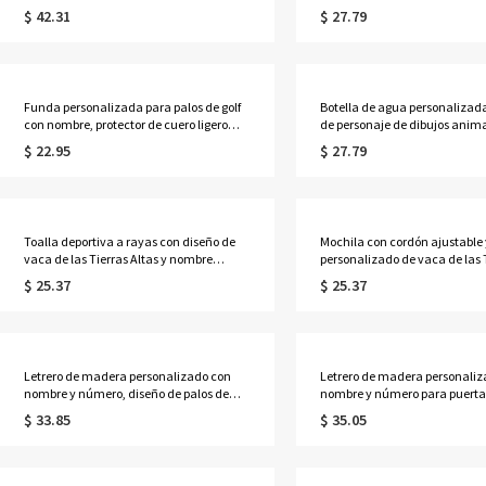
absorbente con tejido de gofre y clip
ligeros y brillantes, ideales pa
$ 42.31
$ 27.79
magnético, accesorio de golf, regalo para
mamás, aficionadas y mujeres
amantes del golf/hombres/padres.
del partido.
Funda personalizada para palos de golf
Botella de agua personalizada
con nombre, protector de cuero ligero
de personaje de dibujos anim
con forma de herradura, accesorio de
fútbol para niños, con nombre,
$ 22.95
$ 27.79
golf, regalo de cumpleaños para
entrenamiento a prueba de fu
hombres/golfistas/padres.
acabado degradado esmerilad
de regreso a clases para niños
Toalla deportiva a rayas con diseño de
Mochila con cordón ajustable 
vaca de las Tierras Altas y nombre
personalizado de vaca de las 
personalizado, con textura de gofre y clip
Altas, ideal para el gimnasio o
$ 25.37
$ 25.37
para colgar. Regalo ideal para amantes y
del partido. Regalo perfecto pa
deportistas.
amantes y deportistas.
Letrero de madera personalizado con
Letrero de madera personaliz
nombre y número, diseño de palos de
nombre y número para puerta
hockey y disco, placa de pared con
redonda vintage con el logotip
$ 33.85
$ 35.05
logotipo de equipo en capas, decoración
equipo, ideal para interiores,
para dormitorio, regalo para jugadores
de dormitorio o como regalo p
de hockey, compañeros de equipo o
jugadores, entrenadores y ad
chicos.
de hockey.