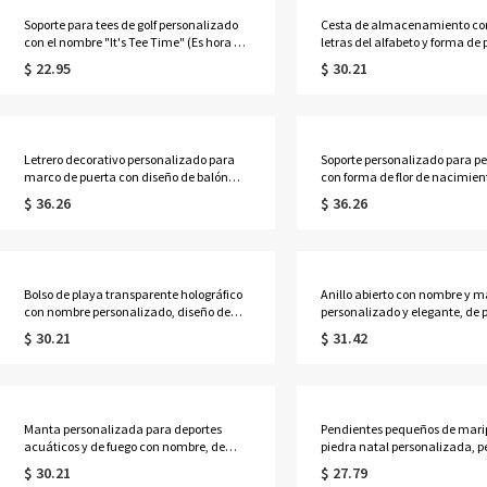
Soporte para tees de golf personalizado
Cesta de almacenamiento con
con el nombre "It's Tee Time" (Es hora de
letras del alfabeto y forma de 
jugar al golf) con 5 tees, etiqueta para
deportiva, ideal para niños y
$ 22.95
$ 30.21
bolsa de golf de cuero sintético,
del deporte.
accesorios de golf, regalo para amantes,
jugadores y entrenadores de golf.
Letrero decorativo personalizado para
Soporte personalizado para p
marco de puerta con diseño de balón
con forma de flor de nacimien
deportivo, nombre y número, letrero de
nombre, expositor de madera 
$ 36.26
$ 36.26
esquina de madera en capas para
regalo de cumpleaños/Día de
dormitorio, regalo para aficionados al
para ella/mamá/mujeres/niñ
deporte, adolescentes y chicos.
Bolso de playa transparente holográfico
Anillo abierto con nombre y m
con nombre personalizado, diseño de
personalizado y elegante, de p
cielo estrellado y flor de nacimiento,
925, delicado y ajustable, reg
$ 30.21
$ 31.42
bolso de mano iridiscente impermeable
cumpleaños/Día de la Madre 
de PVC, recuerdo de fiesta para
ella/mamá/novias.
vacaciones de verano, regalo para
mamá/ella
Manta personalizada para deportes
Pendientes pequeños de mari
acuáticos y de fuego con nombre, de
piedra natal personalizada, 
franela/sherpa, para el día del partido,
delicados de plata de ley 925,
$ 30.21
$ 27.79
ideal para la cama o el sofá, decoración
cumpleaños/Día de la Madre