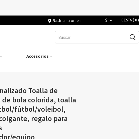
$
CESTA (
0
)
Rastrea tu orden
s
Accesorios
alizado Toalla de
 de bola colorida, toalla
tbol/fútbol/voleibol,
 colgante, regalo para
s
dor/equipo