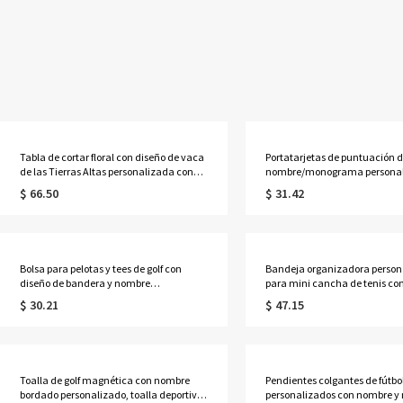
Tabla de cortar floral con diseño de vaca
Portatarjetas de puntuación d
de las Tierras Altas personalizada con
nombre/monograma personal
nombre, tabla para servir embutidos de
funda de cuero para libro de d
$ 66.50
$ 31.42
estilo occidental con ranura para jugo y
de golf, accesorios de golf, reg
orificio para colgar, regalo de
cumpleaños/Día del Padre pa
inauguración de casa para mamá/ella.
él/papá/amantes del golf.
Bolsa para pelotas y tees de golf con
Bandeja organizadora person
diseño de bandera y nombre
para mini cancha de tenis con
personalizado, estuche de
divisoria, organizador de escri
$ 30.21
$ 47.15
almacenamiento de cuero sintético con
antideslizante para joyas y lla
clip para cinturón, regalo para amantes,
para amantes del tenis, afici
jugadores y entrenadores de golf.
deporte y amigos.
Toalla de golf magnética con nombre
Pendientes colgantes de fútbo
bordado personalizado, toalla deportiva
personalizados con nombre y