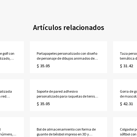
Artículos relacionados
e golf con
Portapapeles personalizado con diseño
Taza pers
izado,
de personaje de dibujos animados de
temática d
istancias
entrenador y nombre, pizarra rígida con
cerámica bi
$ 35.05
$ 31.42
alo de
diseño de campo de fútbol, material de
ideal para
ra
oficina deportivo, regalo para
o aniversa
entrenadores de fútbol (para él o para
entrenador
ella).
alizada
Soporte de pared adhesivo
Gorra de g
 red
personalizado para raquetas de tenis
de mascota
torio
con nombre, soporte de pared adhesivo
bicolor co
$ 35.05
$ 42.31
ves, regalo
con forma de mini cancha, decoración
deportes al
onados al
para almacenamiento de equipo de
cumpleaño
interior, regalo para
golf/dueñ
amantes/jugadores/hombres del tenis.
l
Bol de almacenamiento con forma de
Colgador p
 número,
guante de béisbol impreso en 3D y
sóftbol co