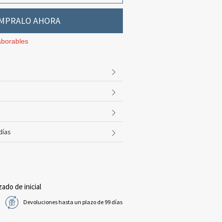
MPRALO AHORA
aborables
días
zado de inicial
Devoluciones hasta un plazo de 99 días