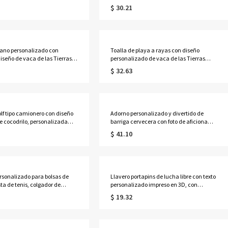
 de equipo de béisbol con
brillantes, con nombre, de
$ 30.21
ganchos para bate y casco,
franela/sherpa, suave, para cama o sofá,
 equipo/cumpleaños para
decoración del hogar, regalo para
e sóftbol/béisbol.
animadoras/compañeras de equipo.
ano personalizado con
Toalla de playa a rayas con diseño
iseño de vaca de las Tierras
personalizado de vaca de las Tierras
so de yute de gran capacidad,
Altas, toalla de piscina de microfibra de
$ 32.63
 cumpleaños para amantes de
secado rápido, recuerdo para fiestas de
e las Tierras Altas y del
vacaciones, regalo para amantes del
deporte.
olf tipo camionero con diseño
Adorno personalizado y divertido de
de cocodrilo, personalizada
barriga cervecera con foto de aficionado
, ajustable, transpirable, de
al fútbol, decoración antiestrés con
$ 41.10
l para deportes al aire libre.
camiseta de equipo de acrílico, recuerdo
fecto para amantes del golf
de la Copa del Mundo, regalo para
 mujeres).
amantes del fútbol/padres.
sonalizado para bolsas de
Llavero portapins de lucha libre con texto
sta de tenis, colgador de
personalizado impreso en 3D, con
 de valla multicolor con doble
mosquetón y cordón, colgante
$ 19.32
olsas, toallas o botellas de
multicolor para bolso, regalo de
lo para jugadores y
cumpleaños/equipo para amantes de la
es de tenis.
lucha libre.