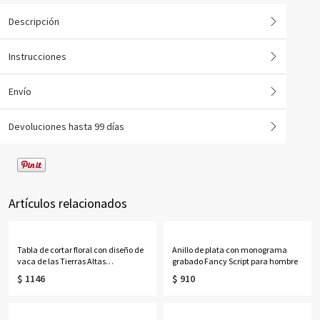
Descripción
Instrucciones
Envío
Devoluciones hasta 99 días
Artículos relacionados
Tabla de cortar floral con diseño de
Anillo de plata con monograma
vaca de las Tierras Altas
grabado Fancy Script para hombre
personalizada con nombre, tabla
$ 1146
$ 910
para servir embutidos de estilo
occidental con ranura para jugo y
orificio para colgar, regalo de
inauguración de casa para