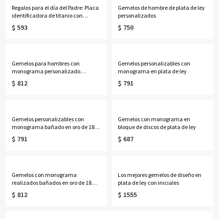
mamá/ella.
Regalos para el día del Padre: Placa
Gemelos de hombre de plata de ley
identificadora de titanio con
personalizados
nombre personalizable grabado
$ 593
$ 750
Gemelos para hombres con
Gemelos personalizables con
monograma personalizado
monograma en plata de ley
bañados en oro de 18 quilates
$ 812
$ 791
Gemelos personalizables con
Gemelos con monograma en
monograma bañado en oro de 18
bloque de discos de plata de ley
quilates
$ 791
$ 687
Gemelos con monograma
Los mejores gemelos de diseño en
realizados bañados en oro de 18
plata de ley con iniciales
quilates
$ 812
$ 1555