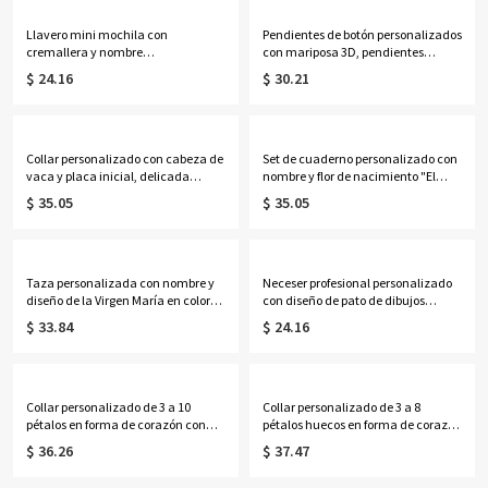
Llavero mini mochila con
Pendientes de botón personalizados
cremallera y nombre
con mariposa 3D, pendientes
personalizado, estuche
delicados de plata de ley 925,
$ 24.16
$ 30.21
organizador de auriculares de
regalos de cumpleaños/Día de la
cuero sintético, monedero de viaje,
Madre/Boda para
adorno para bolso, regalo de
ella/esposa/madre/damas de
cumpleaños para mujeres/niñas
honor.
Collar personalizado con cabeza de
Set de cuaderno personalizado con
vaca y placa inicial, delicada
nombre y flor de nacimiento "El
joyería occidental de inspiración
Nuevo Capítulo", cuaderno A5 de
$ 35.05
$ 35.05
navajo, regalo de
piel sintética y bolígrafo, regalo de
cumpleaños/aniversario para
jubilación/cumpleaños para
vaqueras/mujeres.
jubilados/amantes de la
lectura/mujeres.
Taza personalizada con nombre y
Neceser profesional personalizado
diseño de la Virgen María en color
con diseño de pato de dibujos
lavanda, taza de cerámica bicolor
animados, neceser transparente de
$ 33.84
$ 24.16
de 325 ml/444 ml para café o té con
PVC, ideal para fiestas, vacaciones o
posavasos, regalo ideal para
como regalo de cumpleaños o
cumpleaños, bautizos o ocasiones
graduación para mujeres y niñas.
religiosas para mujeres católicas.
Collar personalizado de 3 a 10
Collar personalizado de 3 a 8
pétalos en forma de corazón con
pétalos huecos en forma de corazón
piedras de nacimiento y nombres,
con piedras de nacimiento y
$ 36.26
$ 37.47
delicada joyería floral familiar,
nombres, delicada joyería floral
regalo de cumpleaños/Día de la
familiar, regalo de cumpleaños/Día