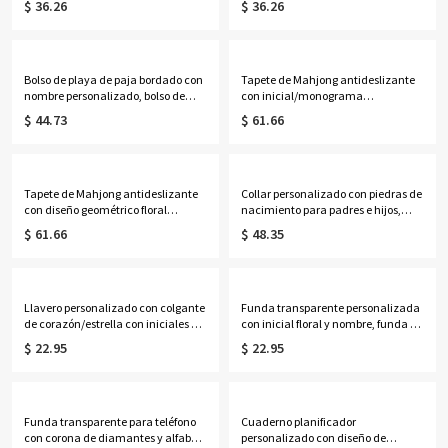
$ 36.26
$ 36.26
delicada de plata de ley 925, regalo
de ley 925, regalo de
de cumpleaños/Día de la Madre
cumpleaños/aniversario/Día de la
para ella/mamá/abuela.
Madre para ella/esposa/mamá.
Bolso de playa de paja bordado con
Tapete de Mahjong antideslizante
nombre personalizado, bolso de
con inicial/monograma
vacaciones de verano, recuerdo
personalizado y diseño de
$ 44.73
$ 61.66
para despedida de soltera, regalo
hortensias en acuarela, con bolsa
de cumpleaños/boda para
de almacenamiento, accesorios
ella/mujeres/damas de honor.
para Mahjong, regalo para
amantes/jugadores de Mahjong.
Tapete de Mahjong antideslizante
Collar personalizado con piedras de
con diseño geométrico floral
nacimiento para padres e hijos,
tropical rosa y verde personalizado,
collar con dije deslizante para bebé,
$ 61.66
$ 48.35
con bolsa de almacenamiento,
joyería delicada para la familia,
accesorios para Mahjong, regalo
regalo de cumpleaños/Día de la
para amantes/jugadores de
Madre para esposa/madre/abuela.
Mahjong.
Llavero personalizado con colgante
Funda transparente personalizada
de corazón/estrella con iniciales y
con inicial floral y nombre, funda de
cuentas, accesorio con mosquetón
silicona suave anticolisión para
$ 22.95
$ 22.95
dorado, regalo de
iPhone/Samsung, regalo de
cumpleaños/boda para
cumpleaños para mujer.
mujeres/amigas/damas de honor.
Funda transparente para teléfono
Cuaderno planificador
con corona de diamantes y alfabeto
personalizado con diseño de