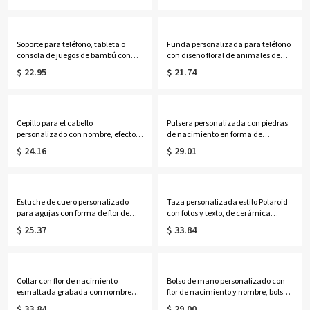
cumpleaños/Día de la Madre para
regalo de cumpleaños/aniversario
ella/mamá/abuela.
para bailarinas/mujeres.
Soporte para teléfono, tableta o
Funda personalizada para teléfono
consola de juegos de bambú con
con diseño floral de animales de
inicial de flor de nacimiento y
primavera y nombre, funda de TPU
$ 22.95
$ 21.74
nombre personalizado con efecto
para iPhone, regalo de uso
nácar, regalo de cumpleaños para
diario/cumpleaños para amantes
familiares, amigos o mujeres.
de las
mascotas/familia/amigos/mujeres.
Cepillo para el cabello
Pulsera personalizada con piedras
personalizado con nombre, efecto
de nacimiento en forma de
nácar, inicial y flor de nacimiento,
marquesa del 1 al 12, delicada
$ 24.16
$ 29.01
cepillo acolchado desenredante
pulsera de piedras preciosas para
para mujer, regalo de
uso diario, joyería apilable para la
cumpleaños/boda para
muñeca, regalo de cumpleaños
ella/mamá/damas de honor.
para mamá/amigas/mujeres.
Estuche de cuero personalizado
Taza personalizada estilo Polaroid
para agujas con forma de flor de
con fotos y texto, de cerámica
nacimiento y nombre, estuche
bicolor de 11 oz/15 oz, ideal como
$ 25.37
$ 33.84
vintage con cremallera para agujas
regalo de cumpleaños, aniversario
de coser y ganchillo, organizador de
o conmemorativo para familiares y
viaje para manualidades, regalo
amigos.
para tejedores.
Collar con flor de nacimiento
Bolso de mano personalizado con
esmaltada grabada con nombre
flor de nacimiento y nombre, bolso
personalizado, joyería delicada
de lona de gran capacidad, regalo
$ 33.84
$ 29.00