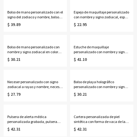
Madre para esposa/madre/abuela.
de la Madre para
esposa/madre/abuela.
Bolso de mano personalizado con el
Espejo de maquillaje personalizado
signo del zodiaco y nombre, bolso
con nombre y signo zodiacal, espejo
de lona de gran capacidad, ideal
compacto doble con aumento
$ 39.89
$ 22.95
para el día a día, regalo de
1x/2x, regalo de cumpleaños/boda
cumpleaños para ella, sus mejores
para ella/damas de
amigas, mujeres o amantes de la
honor/mujeres/amantes de la
astrología.
astrología.
Bolso de mano personalizado con
Estuche de maquillaje
nombre y signo zodiacal en color
personalizado con nombre y signo
neón, bolso de playa de PVC
zodiacal, espejo con luz LED de tres
$ 30.21
$ 41.10
transparente con asas de cuerda,
colores, joyero de viaje, regalo de
regalo de cumpleaños/boda para
cumpleaños para
mujeres/damas de honor/amantes
ella/mujeres/amantes de la
de la astrología.
astrología.
Neceser personalizado con signo
Bolso de playa holográfico
zodiacal a rayas y nombre, neceser
personalizado con nombre y signo
de viaje, regalo de
zodiacal, bolso de mano
$ 27.79
$ 30.21
cumpleaños/boda para ella/damas
transparente iridiscente de PVC
de honor/mujeres/amantes de la
impermeable, recuerdo de fiesta
astrología.
para vacaciones, regalo para
mujeres/amantes de la astrología.
Pulsera de alerta médica
Cartera personalizada de piel
personalizada grabada, pulsera
sintética con forma de vaca de las
ajustable de identificación médica
Tierras Altas y nombre, bolso de
$ 42.31
$ 42.31
de contacto de emergencia, regalo
mano con cremallera para mujer,
para
regalo de cumpleaños para