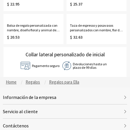
personalizado con nombre, funda
mariposa y flor de nacimiento,
$ 22.95
$ 25.37
protectora de silicona suave
tamaño A5/A6, de piel sintética,
anticolisión para iPhone/Samsung,
regalo de cumpleaños/graduación
regalo de cumpleaños para
para amantes de los
mujeres.
libros/escritores/mujeres.
Bolsa de regalo personalizada con
Taza de espresso y posavasos
nombre, diseño floral y animal de
personalizados con nombre, flor del
primavera, con lazo rosa, bolsa
zodiaco y nombre, taza de café de
$ 20.53
$ 32.63
transparente de PVC, regalo ideal
vidrio transparente con asa, regalo
para la vuelta al cole, bodas o
de cumpleaños/Día de la Madre
cumpleaños para niñas, damas de
para ella/mamá/abuela.
honor y mujeres.
Collar lateral personalizado de inicial
Devoluciones hasta un
Pagamento seguro
plazo de 99 días
Home
Regalos
Regalos para Ella
Información de la empresa
Servicio al cliente
Contáctenos