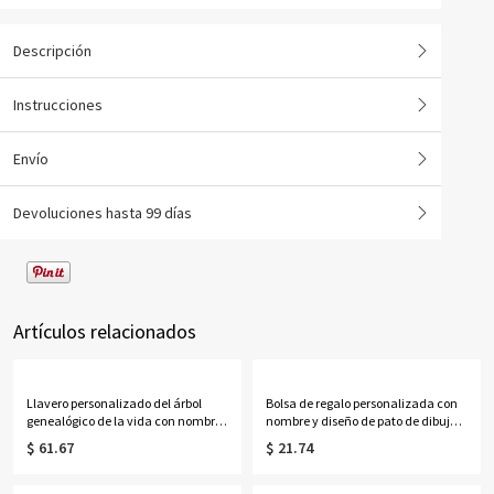
Descripción
Instrucciones
Envío
Devoluciones hasta 99 días
Artículos relacionados
Llavero personalizado del árbol
Bolsa de regalo personalizada con
genealógico de la vida con nombres
nombre y diseño de pato de dibujos
de 1 a 13 niños
animados, con lazo, bolsa de playa
$ 61.67
$ 21.74
transparente de PVC, recuerdo de
fiesta de vacaciones, regalo para
mujeres/niñas.