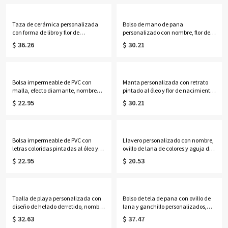
ella/mamá/abuela/mujeres/pacie
ella/mamá/amantes de las vacas
ntes.
de las Tierras Altas.
Taza de cerámica personalizada
Bolso de mano de pana
con forma de libro y flor de
personalizado con nombre, flor de
nacimiento, multicolor, 355 ml,
nacimiento y libros, bolso de gran
$ 36.26
$ 30.21
ideal para café o té. Regalo de
capacidad con cremallera y
cumpleaños o graduación para
bolsillos laterales, regalo de
ella, amantes de los libros y
cumpleaños para amantes de los
mujeres.
libros, profesoras y mujeres.
Bolsa impermeable de PVC con
Manta personalizada con retrato
malla, efecto diamante, nombre
pintado al óleo y flor de nacimiento
personalizado y alfabeto de flores
con nombre, manta de
$ 22.95
$ 30.21
de nacimiento, ideal para la playa,
franela/sherpa para cama o sofá,
vacaciones, cumpleaños o bodas
decoración del hogar, regalo de
(para ella, damas de honor o
cumpleaños para
mujeres).
ella/esposa/madre/abuela.
Bolsa impermeable de PVC con
Llavero personalizado con nombre,
letras coloridas pintadas al óleo y
ovillo de lana de colores y aguja de
nombre personalizado, ideal para
ganchillo, llavero de punto acrílico,
$ 22.95
$ 20.53
la playa o como regalo de
regalo de cumpleaños/Día de la
vacaciones, cumpleaños o boda
Madre para
para mujeres, niñas o damas de
mamá/abuela/amantes del tejido.
honor.
Toalla de playa personalizada con
Bolso de tela de pana con ovillo de
diseño de helado derretido, nombre
lana y ganchillo personalizados,
y número, toalla de piscina de
bolsa multicompartimento para
$ 32.63
$ 37.47
microfibra de secado rápido,
guardar lanas, regalo de