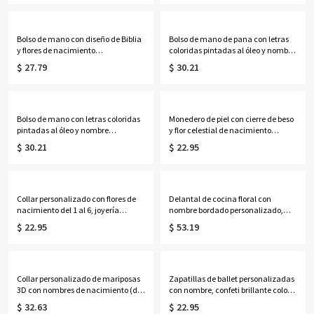
recuerdo de fiesta para vacaciones
cumpleaños/Día de la Madre para
de verano, regalo para familiares,
mamá/abuela/amantes del
amigos y niños.
ganchillo.
Bolso de mano con diseño de Biblia
Bolso de mano de pana con letras
y flores de nacimiento
coloridas pintadas al óleo y nombre
personalizadas para mujer negra,
personalizado, bolso de mano con
$ 27.79
$ 30.21
bolso de yute de gran capacidad,
cremallera de gran capacidad,
regalo de
regalo de cumpleaños/aniversario
cumpleaños/bautizo/Navidad para
para ella/mamá/mejores
mujeres negras cristianas.
amigas/mujeres.
Bolso de mano con letras coloridas
Monedero de piel con cierre de beso
pintadas al óleo y nombre
y flor celestial de nacimiento
personalizado, color neón, bolso de
personalizada, cartera de viaje
$ 30.21
$ 22.95
playa de PVC transparente con asas
para mujer, regalo de
de cuerda, regalo de
cumpleaños/boda para
cumpleaños/boda para ella/damas
ella/mamá/amigas/damas de
de honor/mujeres.
honor.
Collar personalizado con flores de
Delantal de cocina floral con
nacimiento del 1 al 6, joyería
nombre bordado personalizado,
delicada de plata de ley 925 para
delantal de lona con bolsillos y
$ 22.95
$ 53.19
mujer, ideal para cumpleaños,
correa ajustable, regalo ideal para
aniversarios o el Día de la Madre,
amantes de la cocina y la
para ella, mamá, abuela o
repostería.
cualquier miembro de la familia.
Collar personalizado de mariposas
Zapatillas de ballet personalizadas
3D con nombres de nacimiento (del
con nombre, confeti brillante color
1 al 8), joyería delicada de plata de
oro rosa, frasco de perfume de 59
$ 32.63
$ 22.95
ley 925 para la familia, regalo de
ml, recuerdo para recital de danza,