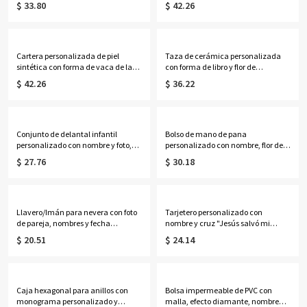
$ 33.80
$ 42.26
oz/15 oz para café o té con
de contacto de emergencia, regalo
posavasos, regalo de cumpleaños,
para
bautismo o religioso para cristianos.
ella/mamá/abuela/mujeres/pacie
ntes.
Cartera personalizada de piel
Taza de cerámica personalizada
sintética con forma de vaca de las
con forma de libro y flor de
Tierras Altas y nombre, bolso de
nacimiento, multicolor, 355 ml,
$ 42.26
$ 36.22
mano con cremallera para mujer,
ideal para café o té. Regalo de
regalo de cumpleaños para
cumpleaños o graduación para
ella/mamá/amantes de las vacas
ella, amantes de los libros y
de las Tierras Altas.
mujeres.
Conjunto de delantal infantil
Bolso de mano de pana
personalizado con nombre y foto,
personalizado con nombre, flor de
diseño de personaje de dibujos
nacimiento y libros, bolso de gran
$ 27.76
$ 30.18
animados en 3D, gorro de chef y
capacidad con cremallera y
delantal ajustable con bolsillo.
bolsillos laterales, regalo de
Regalo ideal de cumpleaños o
cumpleaños para amantes de los
Navidad para niños y niñas.
libros, profesoras y mujeres.
Llavero/Imán para nevera con foto
Tarjetero personalizado con
de pareja, nombres y fecha
nombre y cruz "Jesús salvó mi
personalizados, decoración
vida", cartera para hombre con
$ 20.51
$ 24.14
romántica de acrílico, regalo de
cremallera, regalo de
aniversario/San Valentín para ella/
Navidad/bautizo/cumpleaños para
él/parejas.
él/papá/abuelo/cristianos.
Caja hexagonal para anillos con
Bolsa impermeable de PVC con
monograma personalizado y
malla, efecto diamante, nombre