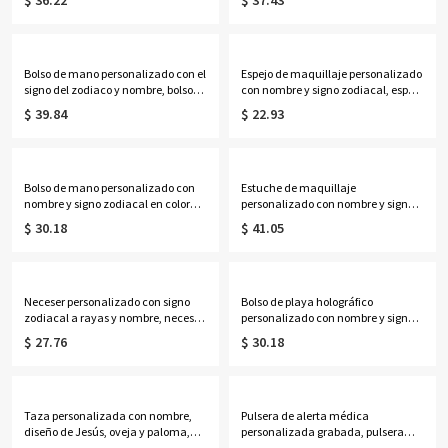
$ 36.22
$ 37.43
delicada joyería floral familiar,
nombres, delicada joyería floral
regalo de cumpleaños/Día de la
familiar, regalo de cumpleaños/Día
Madre para esposa/madre/abuela.
de la Madre para
esposa/madre/abuela.
Bolso de mano personalizado con el
Espejo de maquillaje personalizado
signo del zodiaco y nombre, bolso
con nombre y signo zodiacal, espejo
de lona de gran capacidad, ideal
compacto doble con aumento
$ 39.84
$ 22.93
para el día a día, regalo de
1x/2x, regalo de cumpleaños/boda
cumpleaños para ella, sus mejores
para ella/damas de
amigas, mujeres o amantes de la
honor/mujeres/amantes de la
astrología.
astrología.
Bolso de mano personalizado con
Estuche de maquillaje
nombre y signo zodiacal en color
personalizado con nombre y signo
neón, bolso de playa de PVC
zodiacal, espejo con luz LED de tres
$ 30.18
$ 41.05
transparente con asas de cuerda,
colores, joyero de viaje, regalo de
regalo de cumpleaños/boda para
cumpleaños para
mujeres/damas de honor/amantes
ella/mujeres/amantes de la
de la astrología.
astrología.
Neceser personalizado con signo
Bolso de playa holográfico
zodiacal a rayas y nombre, neceser
personalizado con nombre y signo
de viaje, regalo de
zodiacal, bolso de mano
$ 27.76
$ 30.18
cumpleaños/boda para ella/damas
transparente iridiscente de PVC
de honor/mujeres/amantes de la
impermeable, recuerdo de fiesta
astrología.
para vacaciones, regalo para
mujeres/amantes de la astrología.
Taza personalizada con nombre,
Pulsera de alerta médica
diseño de Jesús, oveja y paloma,
personalizada grabada, pulsera
taza de cerámica bicolor de 11
ajustable de identificación médica