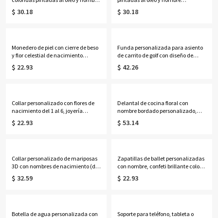
personalizado, bolso de mano con
personalizado, color neón, bolso de
$ 30.18
$ 30.18
cremallera de gran capacidad,
playa de PVC transparente con asas
regalo de cumpleaños/aniversario
de cuerda, regalo de
para ella/mamá/mejores
cumpleaños/boda para ella/damas
amigas/mujeres.
de honor/mujeres.
Monedero de piel con cierre de beso
Funda personalizada para asiento
y flor celestial de nacimiento
de carrito de golf con diseño de
personalizada, cartera de viaje
corazón/rosa y nombre, accesorios
$ 22.93
$ 42.26
para mujer, regalo de
para carrito de golf, regalo de
cumpleaños/boda para
cumpleaños/aniversario para
ella/mamá/amigas/damas de
amantes/jugadores/parejas del
honor.
golf.
Collar personalizado con flores de
Delantal de cocina floral con
nacimiento del 1 al 6, joyería
nombre bordado personalizado,
delicada de plata de ley 925 para
delantal de lona con bolsillos y
$ 22.93
$ 53.14
mujer, ideal para cumpleaños,
correa ajustable, regalo ideal para
aniversarios o el Día de la Madre,
amantes de la cocina y la
para ella, mamá, abuela o
repostería.
cualquier miembro de la familia.
Collar personalizado de mariposas
Zapatillas de ballet personalizadas
3D con nombres de nacimiento (del
con nombre, confeti brillante color
1 al 8), joyería delicada de plata de
oro rosa, frasco de perfume de 59
$ 32.59
$ 22.93
ley 925 para la familia, regalo de
ml, recuerdo para recital de danza,
cumpleaños/Día de la Madre para
regalo de cumpleaños/aniversario
ella/mamá/abuela.
para bailarinas/mujeres.
Botella de agua personalizada con
Soporte para teléfono, tableta o