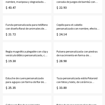
nombre, mariposa y degradado
consola de juegos de bambú con
cruzado, con versículos bíblicos
inicial de flor de nacimiento y
$ 43.47
$ 22.93
"Puedo hacer todas las cosas en
nombre personalizado con efecto
Cristo", de 946 ml (32 oz), regalo
nácar, regalo de cumpleaños para
para cristianos.
familiares, amigos o mujeres.
Funda personalizada para teléfono
Cepillo para el cabello
con diseño floral de animales de
personalizado con nombre, efecto
primavera y nombre, funda de TPU
nácar, inicial y flor de nacimiento,
$ 21.72
$ 24.14
para iPhone, regalo de uso
cepillo acolchado desenredante
diario/cumpleaños para amantes
para mujer, regalo de
de las
cumpleaños/boda para
mascotas/familia/amigos/mujeres.
ella/mamá/damas de honor.
Regla magnética plegable con clip y
Pulsera personalizada con piedras
versículo bíblico personalizado, con
de nacimiento en forma de
forma de cruz y nombre, accesorio
marquesa del 1 al 12, delicada
$ 19.30
$ 28.98
de lectura, regalo de
pulsera de piedras preciosas para
bautismo/cumpleaños para
uso diario, joyería apilable para la
cristianos/amantes de los libros.
muñeca, regalo de cumpleaños
para mamá/amigas/mujeres.
Estuche de cuero personalizado
Taza personalizada estilo Polaroid
para agujas con forma de flor de
con fotos y texto, de cerámica
nacimiento y nombre, estuche
bicolor de 11 oz/15 oz, ideal como
$ 25.35
$ 33.80
vintage con cremallera para agujas
regalo de cumpleaños, aniversario
de coser y ganchillo, organizador de
o conmemorativo para familiares y
viaje para manualidades, regalo
amigos.
para tejedores.
Collar con flor de nacimiento
Bolso de mano personalizado con