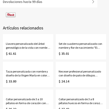
Devoluciones hasta 99 días
Artículos relacionados
Llavero personalizado del árbol
Set de cuaderno personalizado con
genealógico de la vida con nombres
nombre y flor de nacimiento "El
de 1 a 13 niños
Nuevo Capítulo", cuaderno A5 de
$ 61.61
$ 35.01
piel sintética y bolígrafo, regalo de
jubilación/cumpleaños para
jubilados/amantes de la
lectura/mujeres.
Taza personalizada con nombre y
Neceser profesional personalizado
diseño de la Virgen María en color
con diseño de pato de dibujos
lavanda, taza de cerámica bicolor
animados, neceser transparente de
$ 33.80
$ 24.14
de 325 ml/444 ml para café o té con
PVC, ideal para fiestas, vacaciones o
posavasos, regalo ideal para
como regalo de cumpleaños o
cumpleaños, bautizos o ocasiones
graduación para mujeres y niñas.
religiosas para mujeres católicas.
Collar personalizado de 3 a 10
Collar personalizado de 3 a 8
pétalos en forma de corazón con
pétalos huecos en forma de corazón
piedras de nacimiento y nombres,
con piedras de nacimiento y