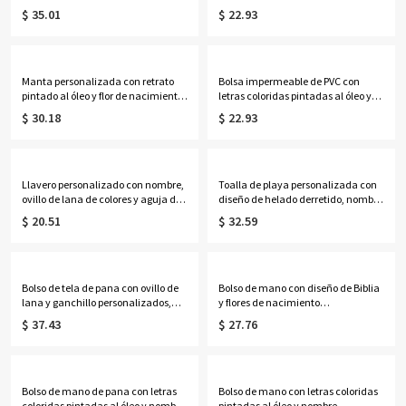
escudo floral, con musgo seco en el
personalizado y alfabeto de flores
$ 35.01
$ 22.93
interior, soporte de cristal para 2
de nacimiento, ideal para la playa,
anillos, regalo de compromiso/boda
vacaciones, cumpleaños o bodas
para parejas/recién casados.
(para ella, damas de honor o
mujeres).
Manta personalizada con retrato
Bolsa impermeable de PVC con
pintado al óleo y flor de nacimiento
letras coloridas pintadas al óleo y
con nombre, manta de
nombre personalizado, ideal para
$ 30.18
$ 22.93
franela/sherpa para cama o sofá,
la playa o como regalo de
decoración del hogar, regalo de
vacaciones, cumpleaños o boda
cumpleaños para
para mujeres, niñas o damas de
ella/esposa/madre/abuela.
honor.
Llavero personalizado con nombre,
Toalla de playa personalizada con
ovillo de lana de colores y aguja de
diseño de helado derretido, nombre
ganchillo, llavero de punto acrílico,
y número, toalla de piscina de
$ 20.51
$ 32.59
regalo de cumpleaños/Día de la
microfibra de secado rápido,
Madre para
recuerdo de fiesta para vacaciones
mamá/abuela/amantes del tejido.
de verano, regalo para familiares,
amigos y niños.
Bolso de tela de pana con ovillo de
Bolso de mano con diseño de Biblia
lana y ganchillo personalizados,
y flores de nacimiento
bolsa multicompartimento para
personalizadas para mujer negra,
$ 37.43
$ 27.76
guardar lanas, regalo de
bolso de yute de gran capacidad,
cumpleaños/Día de la Madre para
regalo de
mamá/abuela/amantes del
cumpleaños/bautizo/Navidad para
ganchillo.
mujeres negras cristianas.
Bolso de mano de pana con letras
Bolso de mano con letras coloridas
coloridas pintadas al óleo y nombre
pintadas al óleo y nombre