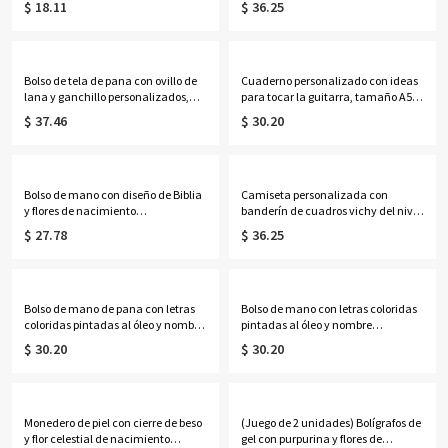
$ 18.11
$ 36.25
cuadernos/bolsos/botellas de agua,
algodón. Regalo ideal para la vuelta
regalos de regreso a
al cole o cumpleaños de
clases/cumpleaños para niños
estudiantes y amantes del deporte.
Bolso de tela de pana con ovillo de
Cuaderno personalizado con ideas
lana y ganchillo personalizados,
para tocar la guitarra, tamaño A5,
bolsa multicompartimento para
de piel sintética, para composición
$ 37.46
$ 30.20
guardar lanas, regalo de
musical y letras. Regalo ideal para
cumpleaños/Día de la Madre para
guitarristas y estudiantes de
mamá/abuela/amantes del
guitarra, perfecto para cumpleaños
ganchillo.
o graduación.
Bolso de mano con diseño de Biblia
Camiseta personalizada con
y flores de nacimiento
banderín de cuadros vichy del nivel
personalizadas para mujer negra,
de grado y nombre, multicolor, 100
$ 27.78
$ 36.25
bolso de yute de gran capacidad,
% algodón, cuello redondo, regalo
regalo de
de regreso a clases para
cumpleaños/bautizo/Navidad para
maestros/educadores.
mujeres negras cristianas.
Bolso de mano de pana con letras
Bolso de mano con letras coloridas
coloridas pintadas al óleo y nombre
pintadas al óleo y nombre
personalizado, bolso de mano con
personalizado, color neón, bolso de
$ 30.20
$ 30.20
cremallera de gran capacidad,
playa de PVC transparente con asas
regalo de cumpleaños/aniversario
de cuerda, regalo de
para ella/mamá/mejores
cumpleaños/boda para ella/damas
amigas/mujeres.
de honor/mujeres.
Monedero de piel con cierre de beso
(Juego de 2 unidades) Bolígrafos de
y flor celestial de nacimiento
gel con purpurina y flores de