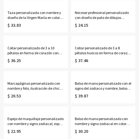
vaqueras/mujeres.
jubilados/amantes de la
lectura/mujeres.
Taza personalizada con nombre y
Neceser profesional personalizado
diseño de la Virgen María en color
con diseño de pato de dibujos
lavanda, taza de cerámica bicolor
animados, neceser transparente de
$ 33.83
$ 24.15
de 325 ml/444 ml para café o té con
PVC, ideal para fiestas, vacaciones o
posavasos, regalo ideal para
como regalo de cumpleaños o
cumpleaños, bautizos o ocasiones
graduación para mujeres y niñas.
religiosas para mujeres católicas.
Collar personalizado de 3 a 10
Collar personalizado de 3 a 8
pétalos en forma de corazón con
pétalos huecos en forma de corazón
piedras de nacimiento y nombres,
con piedras de nacimiento y
$ 36.25
$ 37.46
delicada joyería floral familiar,
nombres, delicada joyería floral
regalo de cumpleaños/Día de la
familiar, regalo de cumpleaños/Día
Madre para esposa/madre/abuela.
de la Madre para
esposa/madre/abuela.
Marcapáginas personalizado con
Bolso de mano personalizado con el
nombre y foto, ilustración de chica
signo del zodiaco y nombre, bolso
negra a la moda con borla,
de lona de gran capacidad, ideal
$ 20.53
$ 39.87
accesorio de lectura de acrílico,
para el día a día, regalo de
regalo de cumpleaños para
cumpleaños para ella, sus mejores
amantes de los libros/mujeres
amigas, mujeres o amantes de la
negras
astrología.
Espejo de maquillaje personalizado
Bolso de mano personalizado con
con nombre y signo zodiacal, espejo
nombre y signo zodiacal en color
compacto doble con aumento
neón, bolso de playa de PVC
$ 22.95
$ 30.20
1x/2x, regalo de cumpleaños/boda
transparente con asas de cuerda,
para ella/damas de
regalo de cumpleaños/boda para