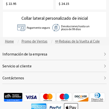
personalizada, cartera de viaje
nacimiento coloridas
$ 22.95
$ 24.15
para mujer, regalo de
personalizadas con nombre,
cumpleaños/boda para
bolígrafos de punta redonda con
ella/mamá/amigas/damas de
efecto de arena movediza, regalos
honor.
Collar lateral personalizado de inicial
de cumpleaños para
mamá/maestras/mujeres
Devoluciones hasta un
Pagamento seguro
plazo de 99 días
Home
Promo de Ventas
✏️Rebajas de la Vuelta al Cole
Información de la empresa
Servicio al cliente
Contáctenos