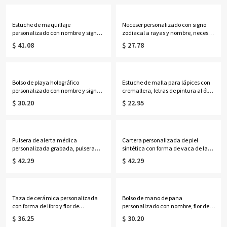
honor/mujeres/amantes de la
mujeres/damas de honor/amantes
astrología.
de la astrología.
Estuche de maquillaje
Neceser personalizado con signo
personalizado con nombre y signo
zodiacal a rayas y nombre, neceser
zodiacal, espejo con luz LED de tres
de viaje, regalo de
$ 41.08
$ 27.78
colores, joyero de viaje, regalo de
cumpleaños/boda para ella/damas
cumpleaños para
de honor/mujeres/amantes de la
ella/mujeres/amantes de la
astrología.
astrología.
Bolso de playa holográfico
Estuche de malla para lápices con
personalizado con nombre y signo
cremallera, letras de pintura al óleo
zodiacal, bolso de mano
de colores personalizadas con
$ 30.20
$ 22.95
transparente iridiscente de PVC
nombre, bolsa de almacenamiento
impermeable, recuerdo de fiesta
transparente e impermeable para
para vacaciones, regalo para
útiles escolares, regalo de regreso a
mujeres/amantes de la astrología.
clases para estudiantes.
Pulsera de alerta médica
Cartera personalizada de piel
personalizada grabada, pulsera
sintética con forma de vaca de las
ajustable de identificación médica
Tierras Altas y nombre, bolso de
$ 42.29
$ 42.29
de contacto de emergencia, regalo
mano con cremallera para mujer,
para
regalo de cumpleaños para
ella/mamá/abuela/mujeres/pacie
ella/mamá/amantes de las vacas
ntes.
de las Tierras Altas.
Taza de cerámica personalizada
Bolso de mano de pana
con forma de libro y flor de
personalizado con nombre, flor de
nacimiento, multicolor, 355 ml,
nacimiento y libros, bolso de gran
$ 36.25
$ 30.20
ideal para café o té. Regalo de
capacidad con cremallera y