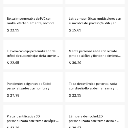
cumpleaños o de vuelta al cole para
oz con pajita y tapa, regalo de
niños y niñas.
cumpleaños o de regreso a clases
para niños y niñas.
Bolsa impermeable de PVC con
Letras magnéticas multicolores con
malla, efecto diamante, nombre
el nombre del profesor/a, dibujadas
personalizado y alfabeto de flores
con crayones, para pizarra blanca.
$ 22.95
$ 15.69
de nacimiento, ideal para la playa,
Material de oficina y aula. Regalo
vacaciones, cumpleaños o bodas
ideal para profesores/educadores al
(para ella, damas de honor o
inicio del curso.
mujeres).
Llavero con dije personalizado de
Manta personalizada con retrato
trébol de cuatro hojas de la suerte,
pintado al óleo y flor de nacimiento
esmaltado, con nombre, cuentas y
con nombre, manta de
$ 22.95
$ 30.20
temática escolar, etiqueta para
franela/sherpa para cama o sofá,
mochila, regalo para el primer día
decoración del hogar, regalo de
de clases/regreso a clases para
cumpleaños para
niños/estudiantes.
ella/esposa/madre/abuela.
Pendientes colgantes de fútbol
Taza de cerámica personalizada
personalizados con nombre y
con diseño floral de manzana y
número, ligeros y brillantes, ideales
rayas para profesores, con nombre,
$ 27.78
$ 22.95
para regalar a mamás, aficionadas
taza de café/té bicolor de 11 oz/15
y mujeres en el día del partido.
oz, regalo de
agradecimiento/regreso a clases
para educadores.
Placa identificativa 3D
Lámpara de noche LED
personalizada con forma de lápiz y
personalizada con forma de bola de
portalápices, organizador de
cristal para profesores, con nombre,
$ 42.29
$ 39.87