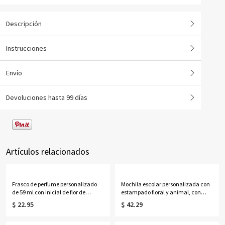
Descripción
Instrucciones
Envío
Devoluciones hasta 99 días
Artículos relacionados
Frasco de perfume personalizado
Mochila escolar personalizada con
de 59 ml con inicial de flor de
estampado floral y animal, con
nacimiento y efecto nácar,
nombre, impermeable y de gran
$ 22.95
$ 42.29
recuerdo para despedida de soltera,
capacidad, ideal como regalo de
regalo de cumpleaños/aniversario
cumpleaños o para la vuelta al cole
para ella/mejores amigas/mujeres.
para niños y niñas.