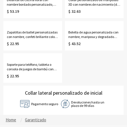
nombre bordado personalizado,
3D con nombres de nacimiento (del
delantal de lona con bolsillos y
1 al 8), joyería delicada de plata de
$ 53.19
$ 32.63
correa ajustable, regalo ideal para
ley 925 para la familia, regalo de
amantes de la cocina y la
cumpleaños/Día de la Madre para
repostería.
ella/mamá/abuela.
Zapatillas de ballet personalizadas
Botella de agua personalizada con
con nombre, confeti brillante color
nombre, mariposa y degradado
oro rosa, frasco de perfume de 59
cruzado, con versículos bíblicos
$ 22.95
$ 43.52
ml, recuerdo para recital de danza,
"Puedo hacer todas las cosas en
regalo de cumpleaños/aniversario
Cristo", de 946 ml (32 oz), regalo
para bailarinas/mujeres.
para cristianos.
Soporte para teléfono, tableta o
consola de juegos de bambú con
inicial de flor de nacimiento y
$ 22.95
nombre personalizado con efecto
nácar, regalo de cumpleaños para
familiares, amigos o mujeres.
Collar lateral personalizado de inicial
Devoluciones hasta un
Pagamento seguro
plazo de 99 días
Home
Garantizado