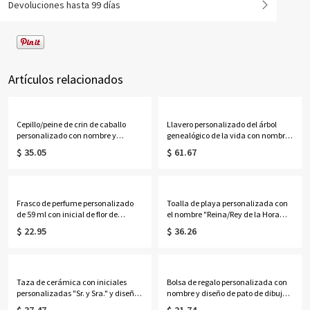
Devoluciones hasta 99 días
Artículos relacionados
Cepillo/peine de crin de caballo
Llavero personalizado del árbol
personalizado con nombre y
genealógico de la vida con nombres
retrato, kit de aseo para caballos de
de 1 a 13 niños
$ 35.05
$ 61.67
madera, regalo de
cumpleaños/aniversario/Navidad
para propietarios/jinetes de
caballos.
Frasco de perfume personalizado
Toalla de playa personalizada con
de 59 ml con inicial de flor de
el nombre "Reina/Rey de la Hora
nacimiento y efecto nácar,
Feliz" para parejas, toalla de
$ 22.95
$ 36.26
recuerdo para despedida de soltera,
piscina de microfibra de secado
regalo de cumpleaños/aniversario
rápido, recuerdo para fiestas de
para ella/mejores amigas/mujeres.
vacaciones, regalo de
aniversario/boda para parejas.
Taza de cerámica con iniciales
Bolsa de regalo personalizada con
personalizadas "Sr. y Sra." y diseño
nombre y diseño de pato de dibujos
floral en forma de corazón,
animados, con lazo, bolsa de playa