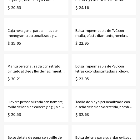
personalizados, decoración
vida", cartera para hombre con
$ 20.53
$ 24.16
romántica de acrílico, regalo de
cremallera, regalo de
aniversario/San Valentín para ella/
Navidad/bautizo/cumpleaños para
él/parejas.
él/papá/abuelo/cristianos.
Caja hexagonal para anillos con
Bolsa impermeable de PVC con
monograma personalizado y
malla, efecto diamante, nombre
escudo floral, con musgo seco en el
personalizado y alfabeto de flores
$ 35.05
$ 22.95
interior, soporte de cristal para 2
de nacimiento, ideal para la playa,
anillos, regalo de compromiso/boda
vacaciones, cumpleaños o bodas
para parejas/recién casados.
(para ella, damas de honor o
mujeres).
Manta personalizada con retrato
Bolsa impermeable de PVC con
pintado al óleo y flor de nacimiento
letras coloridas pintadas al óleo y
con nombre, manta de
nombre personalizado, ideal para
$ 30.21
$ 22.95
franela/sherpa para cama o sofá,
la playa o como regalo de
decoración del hogar, regalo de
vacaciones, cumpleaños o boda
cumpleaños para
para mujeres, niñas o damas de
ella/esposa/madre/abuela.
honor.
Llavero personalizado con nombre,
Toalla de playa personalizada con
ovillo de lana de colores y aguja de
diseño de helado derretido, nombre
ganchillo, llavero de punto acrílico,
y número, toalla de piscina de
$ 20.53
$ 32.63
regalo de cumpleaños/Día de la
microfibra de secado rápido,
Madre para
recuerdo de fiesta para vacaciones
mamá/abuela/amantes del tejido.
de verano, regalo para familiares,
amigos y niños.
Bolso de tela de pana con ovillo de
Bolsa de lona para guardar ovillos y