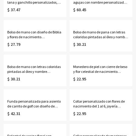
lana y ganchillo personalizados,
agujas con nombre personalizado,
bolsa multicompartimento para
bolsillos para agujas y asas,
$ 37.47
$ 60.45
guardar lanas, regalo de
organizador de gran capacidad
cumpleaños/Día de la Madre para
para tejer y hacer ganchillo, regalo
mamá/abuela/amantes del
para amantes de las
ganchillo.
manualidades.
Bolso de mano con diseño de Biblia
Bolso de mano de pana con letras
y flores de nacimiento
coloridas pintadas al óleo y nombre
personalizadas para mujer negra,
personalizado, bolso de mano con
$ 27.79
$ 30.21
bolso de yute de gran capacidad,
cremallera de gran capacidad,
regalo de
regalo de cumpleaños/aniversario
cumpleaños/bautizo/Navidad para
para ella/mamá/mejores
mujeres negras cristianas.
amigas/mujeres.
Bolso de mano con letras coloridas
Monedero de piel con cierre de beso
pintadas al óleo y nombre
y flor celestial de nacimiento
personalizado, color neón, bolso de
personalizada, cartera de viaje
$ 30.21
$ 22.95
playa de PVC transparente con asas
para mujer, regalo de
de cuerda, regalo de
cumpleaños/boda para
cumpleaños/boda para ella/damas
ella/mamá/amigas/damas de
de honor/mujeres.
honor.
Funda personalizada para asiento
Collar personalizado con flores de
de carrito de golf con diseño de
nacimiento del 1 al 6, joyería
corazón/rosa y nombre, accesorios
delicada de plata de ley 925 para
$ 42.31
$ 22.95
para carrito de golf, regalo de
mujer, ideal para cumpleaños,
cumpleaños/aniversario para
aniversarios o el Día de la Madre,
amantes/jugadores/parejas del
para ella, mamá, abuela o
golf.
cualquier miembro de la familia.
Delantal de cocina floral con
Collar personalizado de mariposas