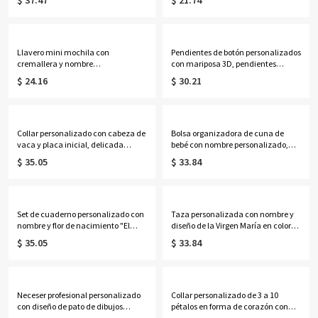
$ 37.47
$ 21.74
multicolor, 355 ml (12 oz), ideal
transparente de PVC, recuerdo de
para café o té. Regalo de boda o
fiesta de vacaciones, regalo para
aniversario para ella, él o una
mujeres/niñas.
pareja.
Llavero mini mochila con
Pendientes de botón personalizados
cremallera y nombre
con mariposa 3D, pendientes
personalizado, estuche
delicados de plata de ley 925,
$ 24.16
$ 30.21
organizador de auriculares de
regalos de cumpleaños/Día de la
cuero sintético, monedero de viaje,
Madre/Boda para
adorno para bolso, regalo de
ella/esposa/madre/damas de
cumpleaños para mujeres/niñas
honor.
Collar personalizado con cabeza de
Bolsa organizadora de cuna de
vaca y placa inicial, delicada
bebé con nombre personalizado,
joyería occidental de inspiración
bolsa de almacenamiento colgante
$ 35.05
$ 33.84
navajo, regalo de
de algodón para guardería, bolsillo
cumpleaños/aniversario para
para mesita de noche, regalo de
vaqueras/mujeres.
cumpleaños/baby shower para
recién nacidos/padres primerizos.
Set de cuaderno personalizado con
Taza personalizada con nombre y
nombre y flor de nacimiento "El
diseño de la Virgen María en color
Nuevo Capítulo", cuaderno A5 de
lavanda, taza de cerámica bicolor
$ 35.05
$ 33.84
piel sintética y bolígrafo, regalo de
de 325 ml/444 ml para café o té con
jubilación/cumpleaños para
posavasos, regalo ideal para
jubilados/amantes de la
cumpleaños, bautizos o ocasiones
lectura/mujeres.
religiosas para mujeres católicas.
Neceser profesional personalizado
Collar personalizado de 3 a 10
con diseño de pato de dibujos
pétalos en forma de corazón con
animados, neceser transparente de
piedras de nacimiento y nombres,