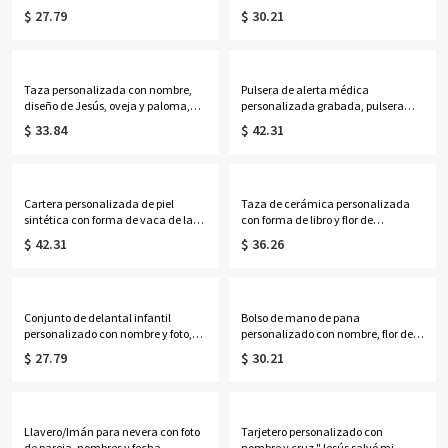
de viaje, regalo de
zodiacal, bolso de mano
$ 27.79
$ 30.21
cumpleaños/boda para ella/damas
transparente iridiscente de PVC
de honor/mujeres/amantes de la
impermeable, recuerdo de fiesta
astrología.
para vacaciones, regalo para
mujeres/amantes de la astrología.
Taza personalizada con nombre,
Pulsera de alerta médica
diseño de Jesús, oveja y paloma,
personalizada grabada, pulsera
taza de cerámica bicolor de 11
ajustable de identificación médica
$ 33.84
$ 42.31
oz/15 oz para café o té con
de contacto de emergencia, regalo
posavasos, regalo de cumpleaños,
para
bautismo o religioso para cristianos.
ella/mamá/abuela/mujeres/pacie
ntes.
Cartera personalizada de piel
Taza de cerámica personalizada
sintética con forma de vaca de las
con forma de libro y flor de
Tierras Altas y nombre, bolso de
nacimiento, multicolor, 355 ml,
$ 42.31
$ 36.26
mano con cremallera para mujer,
ideal para café o té. Regalo de
regalo de cumpleaños para
cumpleaños o graduación para
ella/mamá/amantes de las vacas
ella, amantes de los libros y
de las Tierras Altas.
mujeres.
Conjunto de delantal infantil
Bolso de mano de pana
personalizado con nombre y foto,
personalizado con nombre, flor de
diseño de personaje de dibujos
nacimiento y libros, bolso de gran
$ 27.79
$ 30.21
animados en 3D, gorro de chef y
capacidad con cremallera y
delantal ajustable con bolsillo.
bolsillos laterales, regalo de
Regalo ideal de cumpleaños o
cumpleaños para amantes de los
Navidad para niños y niñas.
libros, profesoras y mujeres.
Llavero/Imán para nevera con foto
Tarjetero personalizado con
de pareja, nombres y fecha
nombre y cruz "Jesús salvó mi