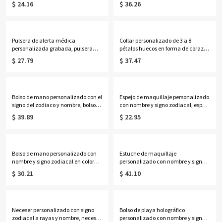
$ 24.16
$ 36.26
PVC, ideal para fiestas, vacaciones o
delicada joyería floral familiar,
como regalo de cumpleaños o
regalo de cumpleaños/Día de la
graduación para mujeres y niñas.
Madre para esposa/madre/abuela.
Pulsera de alerta médica
Collar personalizado de 3 a 8
personalizada grabada, pulsera
pétalos huecos en forma de corazón
ajustable de identificación médica
con piedras de nacimiento y
$ 27.79
$ 37.47
de contacto de emergencia, regalo
nombres, delicada joyería floral
de cumpleaños/aniversario para
familiar, regalo de cumpleaños/Día
ella/mujeres/pacientes.
de la Madre para
esposa/madre/abuela.
Bolso de mano personalizado con el
Espejo de maquillaje personalizado
signo del zodiaco y nombre, bolso
con nombre y signo zodiacal, espejo
de lona de gran capacidad, ideal
compacto doble con aumento
$ 39.89
$ 22.95
para el día a día, regalo de
1x/2x, regalo de cumpleaños/boda
cumpleaños para ella, sus mejores
para ella/damas de
amigas, mujeres o amantes de la
honor/mujeres/amantes de la
astrología.
astrología.
Bolso de mano personalizado con
Estuche de maquillaje
nombre y signo zodiacal en color
personalizado con nombre y signo
neón, bolso de playa de PVC
zodiacal, espejo con luz LED de tres
$ 30.21
$ 41.10
transparente con asas de cuerda,
colores, joyero de viaje, regalo de
regalo de cumpleaños/boda para
cumpleaños para
mujeres/damas de honor/amantes
ella/mujeres/amantes de la
de la astrología.
astrología.
Neceser personalizado con signo
Bolso de playa holográfico
zodiacal a rayas y nombre, neceser
personalizado con nombre y signo