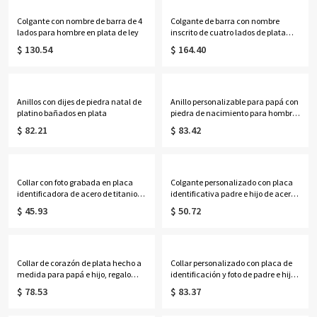
Colgante con nombre de barra de 4
Colgante de barra con nombre
lados para hombre en plata de ley
inscrito de cuatro lados de plata
chapada en oro de 18 quilates
$ 130.54
$ 164.40
Anillos con dijes de piedra natal de
Anillo personalizable para papá con
platino bañados en plata
piedra de nacimiento para hombre,
chapado en oro y plata
$ 82.21
$ 83.42
Collar con foto grabada en placa
Colgante personalizado con placa
identificadora de acero de titanio
identificativa padre e hijo de acero
negro
y titanio
$ 45.93
$ 50.72
Collar de corazón de plata hecho a
Collar personalizado con placa de
medida para papá e hijo, regalo
identificación y foto de padre e hija
para mujer/mamá/ella/amante
grabada
$ 78.53
$ 83.37