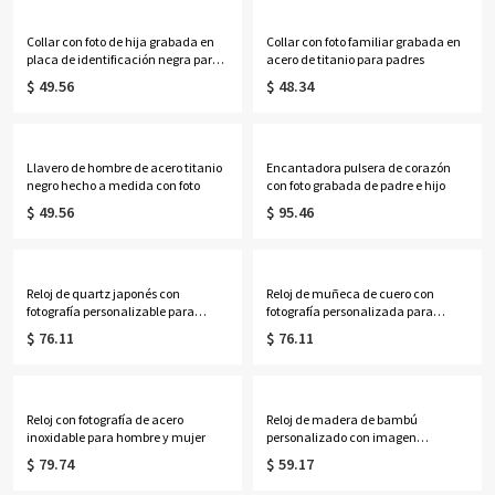
Collar con foto de hija grabada en
Collar con foto familiar grabada en
placa de identificación negra para
acero de titanio para padres
hombre
$ 49.56
$ 48.34
Llavero de hombre de acero titanio
Encantadora pulsera de corazón
negro hecho a medida con foto
con foto grabada de padre e hijo
$ 49.56
$ 95.46
Reloj de quartz japonés con
Reloj de muñeca de cuero con
fotografía personalizable para
fotografía personalizada para
hombre y mujer
regalar y recuerdo unisex
$ 76.11
$ 76.11
Reloj con fotografía de acero
Reloj de madera de bambú
inoxidable para hombre y mujer
personalizado con imagen
incrustada para hombre y mujer.
$ 79.74
$ 59.17