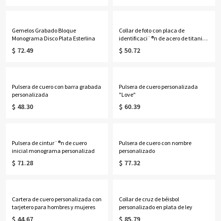
Gemelos Grabado Bloque
Collar de foto con placa de
Monograma Disco Plata Esterlina
identificaci¨®n de acero de titanio
grabad
$ 72.49
$ 50.72
Pulsera de cuero con barra grabada
Pulsera de cuero personalizada
personalizada
"Love"
$ 48.30
$ 60.39
Pulsera de cintur¨®n de cuero
Pulsera de cuero con nombre
inicial monograma personalizad
personalizado
$ 71.28
$ 77.32
Cartera de cuero personalizada con
Collar de cruz de béisbol
tarjetero para hombres y mujeres
personalizado en plata de ley
$ 44.67
$ 85.79