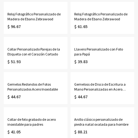
Reloj Fotográfico Personalizado de
Reloj Fotográfico Personalizado de
Madera de Ebano Zebrawood
Madera de Ebano Zebrawood
$ 96.67
$ 61.65
Collar Personalizado Parejas de la
Llavero Personalizado con Foto
Etiqueta con el Corazón Cortado
para Papá
$ 51.93
$ 39.83
Gemelos Redondos de Fotos
Gemeloss de Disco de Escritura a
Personalizados Acero Inoxidable
Mano Personalizadas en Acero
Inoxidable
$ 44.67
$ 44.67
Collar de foto grabado de acero
Anillo clásico personalizado de
inoxidable para padres
piedra natal ovalada para hombre
$ 41.05
$ 88.21