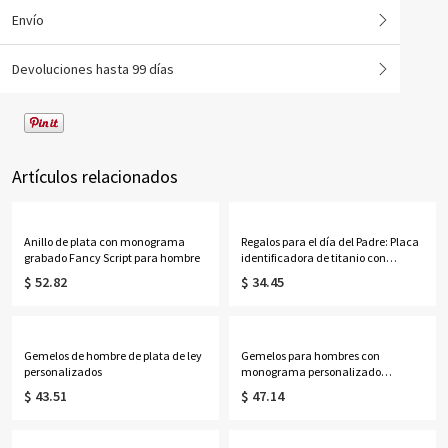
Envío
Devoluciones hasta 99 días
Artículos relacionados
Anillo de plata con monograma
Regalos para el día del Padre: Placa
grabado Fancy Script para hombre
identificadora de titanio con
nombre personalizable grabado
$ 52.82
$ 34.45
Gemelos de hombre de plata de ley
Gemelos para hombres con
personalizados
monograma personalizado
bañados en oro de 18 quilates
$ 43.51
$ 47.14