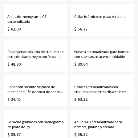
Anillo de monograma CZ
Collar islámico en plata esterlina
personalizada
$ 62.80
$ 56.77
Collar personalizada de etiqueta de
Pulsera personalizada para hombre
perro de titanio negro con foto a
con cuentas en acero inoxidable
doble cara
$ 48.30
$ 39.84
Collar con nombre de placa de
Collares personalizados con
identificaci¨®n de amor de padre
etiqueta para perros His and Hers
de acero de titani
Cute Titanium Steel
$ 34.45
$ 63.22
Gemelos grabados con monograma
Anillo DAD personalizado para
en plata de ley
hombre, platino plateado
$ 39.87
$ 56.82