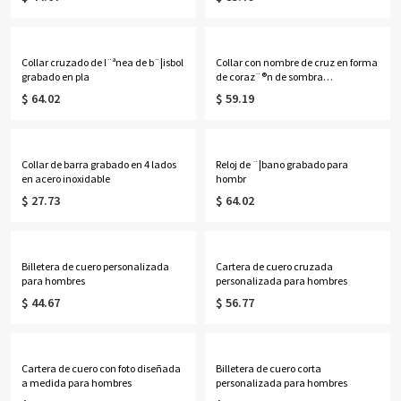
Collar cruzado de l¨ªnea de b¨¦isbol
Collar con nombre de cruz en forma
grabado en pla
de coraz¨®n de sombra
personalizado en plat
$ 64.02
$ 59.19
Collar de barra grabado en 4 lados
Reloj de ¨¦bano grabado para
en acero inoxidable
hombr
$ 27.73
$ 64.02
Billetera de cuero personalizada
Cartera de cuero cruzada
para hombres
personalizada para hombres
$ 44.67
$ 56.77
Cartera de cuero con foto diseñada
Billetera de cuero corta
a medida para hombres
personalizada para hombres