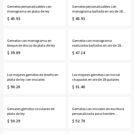
Gemelos personalizables con
Gemelos personalizables con
monograma en plata de ley
monograma bañado en oro de 18
quilates
$ 45.93
$ 45.93
Gemelos con monograma en
Gemelos con monograma
bloque de discos de plata de ley
realizados bañados en oro de 18
quilates
$ 39.89
$ 47.14
Los mejores gemelos de diseño en
Los mejores gemelos con inicial
plata de ley con iniciales
chapados en oro de 18 quilates
$ 90.20
$ 91.40
Geniales gemelos circulares de
Gemelos con iniciales de escritura
plata de ley
personalizada para hombre
chapados en oro de 18 quilates
$ 50.29
$ 52.70