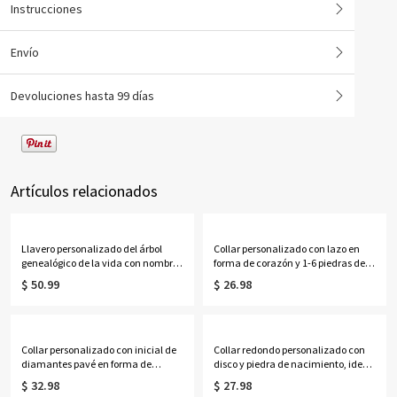
Instrucciones
Envío
Devoluciones hasta 99 días
Artículos relacionados
Llavero personalizado del árbol
Collar personalizado con lazo en
genealógico de la vida con nombres
forma de corazón y 1-6 piedras de
de 1 a 13 niños
nacimiento con nombres, delicada
$ 50.99
$ 26.98
joyería familiar de cristal
deslizante, regalo de
cumpleaños/Día de la Madre para
mamá/abuela/ella.
Collar personalizado con inicial de
Collar redondo personalizado con
diamantes pavé en forma de
disco y piedra de nacimiento, ideal
corazón con rayos de sol, delicado
para la graduación de la escuela
$ 32.98
$ 27.98
colgante de corazón festoneado
secundaria o la universidad en