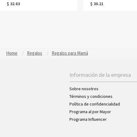
plata de ley 925 para superponer, regalo
delicado de plata de ley 925, j
$ 32.63
$ 30.21
de cumpleaños para mamá/mujer.
religiosa, regalo de cumpleañ
mamá/mujer.
Home
Regalos
Regalos para Mamá
Información de la empresa
Sobre nosotros
Términos y condiciones
Política de confidencialidad
Programa al por Mayor
Programa Influencer