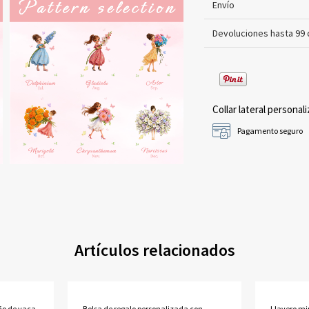
Envío
Devoluciones hasta 99 
Collar lateral personali
Pagamento seguro
Artículos relacionados
eño de vaca
Bolsa de regalo personalizada con
Llavero mi