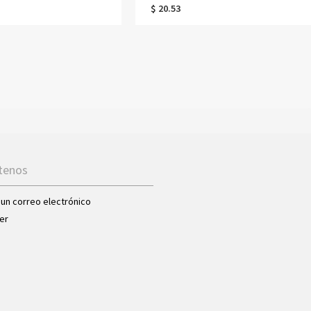
do, ideal para la playa o
llavero de punto acrílico, regalo de
$ 20.53
lo de vacaciones, cumpleaños
cumpleaños/Día de la Madre para
a mujeres, niñas o damas de
mamá/abuela/amantes del tejido.
tenos
 un correo electrónico
er