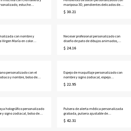
sonalizado, estuche
mariposa 3D, pendientes delicados de
r de auriculares de cuero
plata de ley 925, regalos de
$ 30.21
 monedero de viaje, adorno
cumpleaños/Día de la Madre/Boda para
, regalo de cumpleaños para
ella/esposa/madre/damas de honor.
iñas
onalizada con nombre y
Neceser profesional personalizado con
a Virgen María en color
diseño de pato de dibujos animados,
aza de cerámica bicolor de
neceser transparente de PVC, ideal para
$ 24.16
 ml para café o té con
fiestas, vacaciones o como regalo de
 regalo ideal para
cumpleaños o graduación para mujeres
, bautizos o ocasiones
y niñas.
para mujeres católicas.
ano personalizado con el
Espejo de maquillaje personalizado con
zodiaco y nombre, bolso de
nombre y signo zodiacal, espejo
an capacidad, ideal para el
compacto doble con aumento 1x/2x,
$ 22.95
 regalo de cumpleaños para
regalo de cumpleaños/boda para
mejores amigas, mujeres o
ella/damas de honor/mujeres/amantes
 la astrología.
de la astrología.
laya holográfico personalizado
Pulsera de alerta médica personalizada
 y signo zodiacal, bolso de
grabada, pulsera ajustable de
parente iridiscente de PVC
identificación médica de contacto de
$ 42.31
e, recuerdo de fiesta para
emergencia, regalo para
, regalo para
ella/mamá/abuela/mujeres/pacientes.