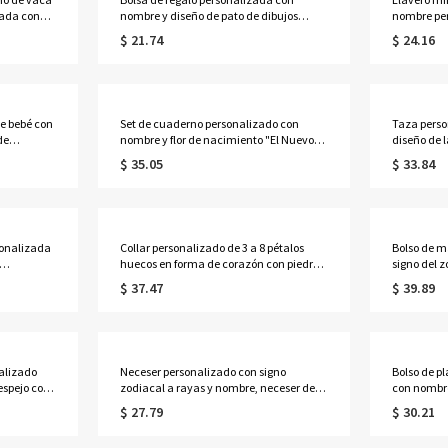
zada con
nombre y diseño de pato de dibujos
nombre per
utidos de
animados, con lazo, bolsa de playa
organizado
$ 21.74
$ 24.16
ara jugo y
transparente de PVC, recuerdo de fiesta
sintético,
de vacaciones, regalo para
para bolso
amá/ella.
mujeres/niñas.
mujeres/n
e bebé con
Set de cuaderno personalizado con
Taza pers
de
nombre y flor de nacimiento "El Nuevo
diseño de l
 algodón
Capítulo", cuaderno A5 de piel sintética y
lavanda, t
$ 35.05
$ 33.84
mesita de
bolígrafo, regalo de
325 ml/444
/baby
jubilación/cumpleaños para
posavasos,
adres
jubilados/amantes de la
cumpleaños
lectura/mujeres.
religiosas 
sonalizada
Collar personalizado de 3 a 8 pétalos
Bolso de m
huecos en forma de corazón con piedras
signo del 
tacto de
de nacimiento y nombres, delicada
lona de gr
$ 37.47
$ 39.89
joyería floral familiar, regalo de
día a día,
cumpleaños/Día de la Madre para
ella, sus 
esposa/madre/abuela.
amantes de
alizado
Neceser personalizado con signo
Bolso de p
espejo con
zodiacal a rayas y nombre, neceser de
con nombre
de viaje,
viaje, regalo de cumpleaños/boda para
mano trans
$ 27.79
$ 30.21
ella/damas de honor/mujeres/amantes
impermeabl
trología.
de la astrología.
vacaciones