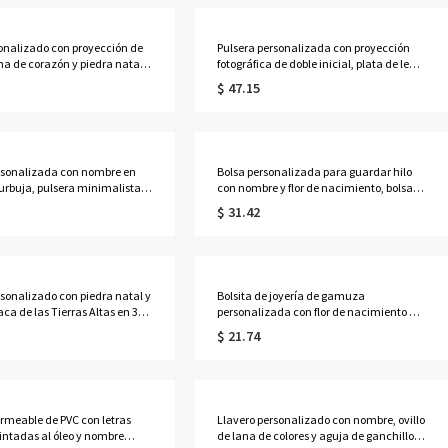
antes de la astrología.
sonalizado con proyección de
Pulsera personalizada con proyección
ma de corazón y piedra natal,
fotográfica de doble inicial, plata de ley
cado de plata de ley 925 con
925, delicada pulsera con imagen oculta
$ 47.15
galo de
en el interior, joyería apilable
io/cumpleaños para
conmemorativa, regalo para mujer.
osa/mujer.
rsonalizada con nombre en
Bolsa personalizada para guardar hilo
urbuja, pulsera minimalista
con nombre y flor de nacimiento, bolsa
on letra, regalo de
de tela Oxford de gran capacidad para
$ 31.42
s para mujer.
herramientas de ganchillo, regalo de
cumpleaños para amantes de las
manualidades.
rsonalizado con piedra natal y
Bolsita de joyería de gamuza
aca de las Tierras Altas en 3D
personalizada con flor de nacimiento y
ta grabada, llavero de resina
nombre, bolsa de almacenamiento
$ 21.74
 de vaca escocesa, adorno
portátil para pendientes, anillos y
la o bolso, regalo de
collares con lazo, recuerdo para
s para mujer.
despedida de soltera, regalo para damas
de honor/mujeres.
rmeable de PVC con letras
Llavero personalizado con nombre, ovillo
pintadas al óleo y nombre
de lana de colores y aguja de ganchillo,