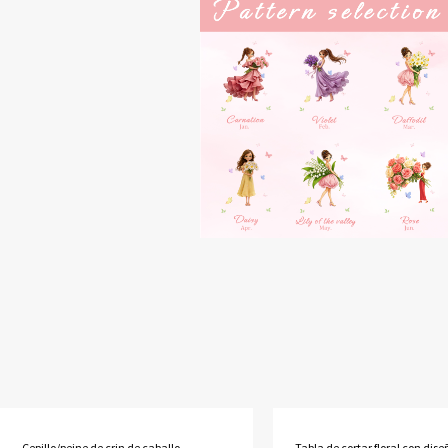
Cepillo/peine de crin de caballo
Tabla de cortar floral con dis