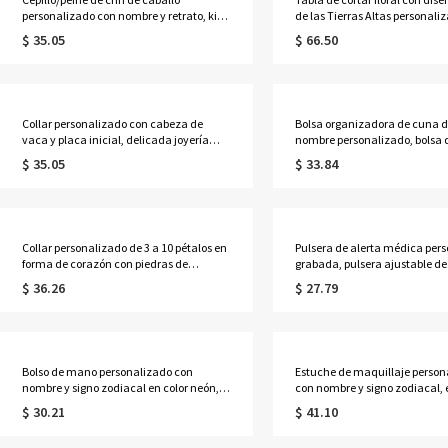
personalizado con nombre y retrato, kit
de las Tierras Altas personali
de aseo para caballos de madera, regalo
nombre, tabla para servir emb
$ 35.05
$ 66.50
de cumpleaños/aniversario/Navidad
estilo occidental con ranura p
para propietarios/jinetes de caballos.
orificio para colgar, regalo de
inauguración de casa para m
Collar personalizado con cabeza de
Bolsa organizadora de cuna d
vaca y placa inicial, delicada joyería
nombre personalizado, bolsa 
occidental de inspiración navajo, regalo
almacenamiento colgante de
$ 35.05
$ 33.84
de cumpleaños/aniversario para
para guardería, bolsillo para 
vaqueras/mujeres.
noche, regalo de cumpleaños
shower para recién nacidos/p
primerizos.
Collar personalizado de 3 a 10 pétalos en
Pulsera de alerta médica per
forma de corazón con piedras de
grabada, pulsera ajustable de
nacimiento y nombres, delicada joyería
identificación médica de con
$ 36.26
$ 27.79
floral familiar, regalo de cumpleaños/Día
emergencia, regalo de
de la Madre para esposa/madre/abuela.
cumpleaños/aniversario para
ella/mujeres/pacientes.
Bolso de mano personalizado con
Estuche de maquillaje person
nombre y signo zodiacal en color neón,
con nombre y signo zodiacal, 
bolso de playa de PVC transparente con
luz LED de tres colores, joyero 
$ 30.21
$ 41.10
asas de cuerda, regalo de
regalo de cumpleaños para
cumpleaños/boda para mujeres/damas
ella/mujeres/amantes de la as