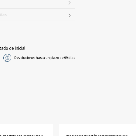
días
zado de inicial
Devoluciones hasta un plazo de 99 días
ni mochila con cremallera y
Pendientes de botón personalizados con