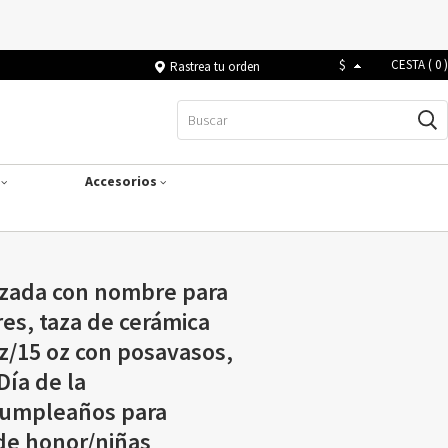
$
CESTA (
0
)
Rastrea tu orden
s
Accesorios
izada con nombre para
res, taza de cerámica
oz/15 oz con posavasos,
Día de la
umpleaños para
e honor/niñas