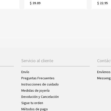
oyería
madera en miniatura para contar el
personaliza
$ 39.89
$ 22.95
os para
objetivo de lectura anual, regalo para
como rega
amantes de los libros y lectores.
o boda par
honor.
Servicio al cliente
Contác
Envío
Envíenos
Preguntas Frecuentes
Messeng
Instrucciones de cuidado
Medidas de joyería
Devolución y Cancelación
Sigue tu orden
Métodos de pago