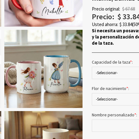
Precio original:
$ 67.68
Precio:
$
33.8
Usted ahorra:
$
33.84
(50
Si necesita un posava
y la personalización 
de la taza.
Capacidad de la taza
*
:
-Seleccionar-
Flor de nacimiento
*
:
-Seleccionar-
Nombre personalizado
*
: