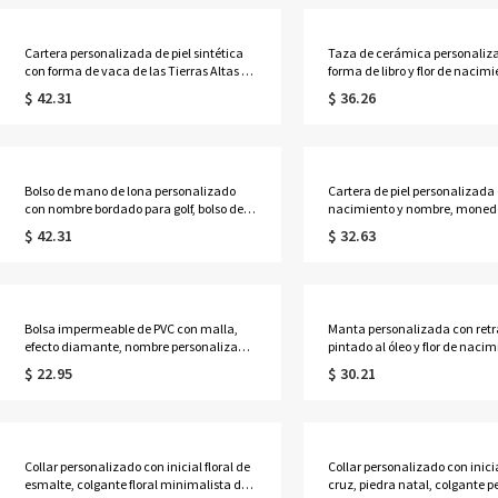
de honor/amantes de la astrología.
Cartera personalizada de piel sintética
Taza de cerámica personaliz
con forma de vaca de las Tierras Altas y
forma de libro y flor de nacimi
nombre, bolso de mano con cremallera
multicolor, 355 ml, ideal para c
$ 42.31
$ 36.26
para mujer, regalo de cumpleaños para
Regalo de cumpleaños o grad
ella/mamá/amantes de las vacas de las
para ella, amantes de los libro
Tierras Altas.
mujeres.
Bolso de mano de lona personalizado
Cartera de piel personalizada 
con nombre bordado para golf, bolso de
nacimiento y nombre, moned
mano para mujer con ribete en
bloqueo RFID y múltiples ranu
$ 42.31
$ 32.63
contraste, bolso de estilo preppy para
tarjetas, regalo de cumpleaño
club de campo, regalo de cumpleaños
Madre para mamá/mujer.
para golfistas.
Bolsa impermeable de PVC con malla,
Manta personalizada con retr
efecto diamante, nombre personalizado
pintado al óleo y flor de naci
y alfabeto de flores de nacimiento, ideal
nombre, manta de franela/sh
$ 22.95
$ 30.21
para la playa, vacaciones, cumpleaños o
cama o sofá, decoración del h
bodas (para ella, damas de honor o
regalo de cumpleaños para
mujeres).
ella/esposa/madre/abuela.
Collar personalizado con inicial floral de
Collar personalizado con inicia
esmalte, colgante floral minimalista de
cruz, piedra natal, colgante 