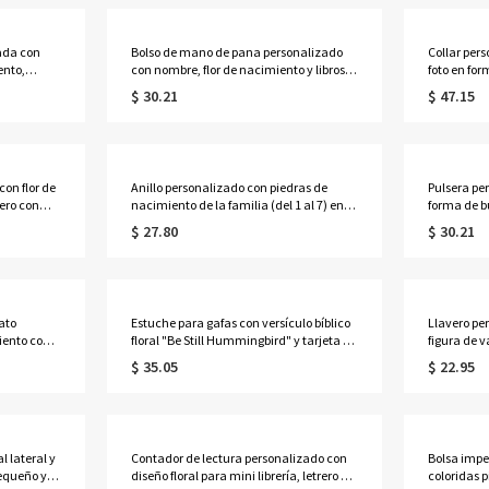
mujeres/am
ada con
Bolso de mano de pana personalizado
Collar per
ento,
con nombre, flor de nacimiento y libros,
foto en for
afé o té.
bolso de gran capacidad con cremallera
collar deli
$ 30.21
$ 47.15
uación
y bolsillos laterales, regalo de
imagen, re
s y
cumpleaños para amantes de los libros,
aniversar
profesoras y mujeres.
mamá/esp
con flor de
Anillo personalizado con piedras de
Pulsera pe
ero con
nacimiento de la familia (del 1 al 7) en
forma de b
ras para
múltiples formas, anillo apilable en
ajustable c
$ 27.80
$ 30.21
s/Día de la
forma de
cumpleaño
lágrima/ovalado/redondo/rectangular,
regalo de cumpleaños/Día de la Madre
para mamá/abuela.
ato
Estuche para gafas con versículo bíblico
Llavero pe
miento con
floral "Be Still Hummingbird" y tarjeta de
figura de v
erpa para
felicitación, bolsa de almacenamiento
con etique
$ 35.05
$ 22.95
ogar,
portátil de tela acolchada para gafas de
con figura
sol, regalo para cristianos/mujeres.
para mochi
cumpleaño
l lateral y
Contador de lectura personalizado con
Bolsa impe
pequeño y
diseño floral para mini librería, letrero de
coloridas 