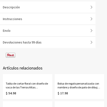
Descripción
Instrucciones
Envío
Devoluciones hasta 99 días
Artículos relacionados
Tabla de cortar floral con diseño de
Bolsa de regalo personalizada con
vaca de las Tierras Altas
nombre y diseño de pato de dibujos
personalizada con nombre, tabla
animados, con lazo, bolsa de playa
$ 54.98
$ 17.98
para servir embutidos de estilo
transparente de PVC, recuerdo de
occidental con ranura para jugo y
fiesta de vacaciones, regalo para
orificio para colgar, regalo de
mujeres/niñas.
inauguración de casa para