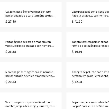
recién nacidos/bebés/niños
Pascua para niños/niñas
Calzoncillos bóxer divertidos con foto
Vaso para bebé con diseño de 
personalizada de cara lamiéndose los
Rabbit y alfabeto, con nombre
labios y diseño de corazón, ropa interior
personalizado, 10 oz, aislado,
$ 27.79
$ 41.10
masculina, regalo de San Valentín,
de huevo, asas y tapa, regalo 
aniversario o boda para esposo o novio.
cumpleaños o Pascua para ni
pequeños.
Portapáginas de libro de madera con
Tarjeta sorpresa personalizad
versículo bíblico grabado con nombre
forma de corazón para raspar,
personalizado y flor de nacimiento,
y con mensaje revelador, ide
$ 26.58
$ 16.91
regalo de cumpleaños o Navidad para
regalo de cumpleaños, día de
amantes de la lectura y cristianos.
San Valentín para familiares
parejas.
Marcapáginas magnético con nombre
Conejito de peluche con nomb
personalizado de chica afroamericana y
personalizado de Peter Rabbit 
lazos, clip de cuero, regalo de
floral del alfabeto, suave, rec
$ 20.53
$ 42.31
cumpleaños o regreso a clases para
Pascua, regalo de Pascua para
niños, adolescentes y niñas.
nacidos, niños y niñas.
Vaso transparente personalizado con
Pegatinas personalizadas de 
nombre, orejas de conejo y lunares, con
Poppin" para el Día de San Val