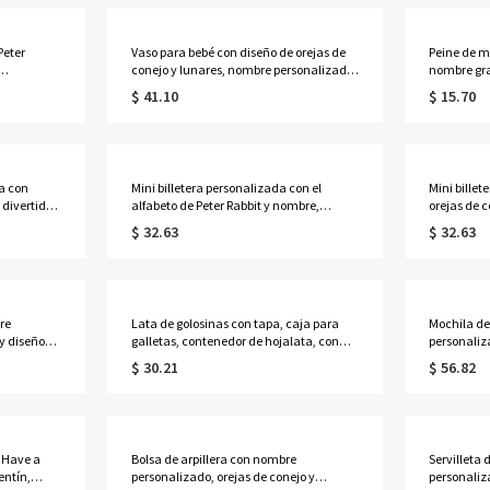
Peter
Vaso para bebé con diseño de orejas de
Peine de m
conejo y lunares, nombre personalizado,
nombre gr
 con forma
10 oz, aislado, forma de huevo, con asas
elegante ce
$ 41.10
$ 15.70
de
y tapa, regalo de cumpleaños o Pascua
cinta, recu
ños
para niños pequeños.
boda/prop
ella/mejo
a con
Mini billetera personalizada con el
Mini bille
 divertida
alfabeto de Peter Rabbit y nombre,
orejas de c
al como
tarjetero portátil de cuero sintético,
sintética, p
$ 32.63
$ 32.63
 la madre o
regalo de cumpleaños o Pascua para
cumpleaños
, mamás y
niños y niñas.
niñas.
re
Lata de golosinas con tapa, caja para
Mochila de
y diseño
galletas, contenedor de hojalata, con
personaliz
uerdo de
nombres personalizados, ideal como
con estuch
$ 30.21
$ 56.82
 recién
regalo de aniversario o San Valentín para
de gran ca
ella, él o pareja.
regreso a 
"Have a
Bolsa de arpillera con nombre
Servilleta
entín,
personalizado, orejas de conejo y
personaliza