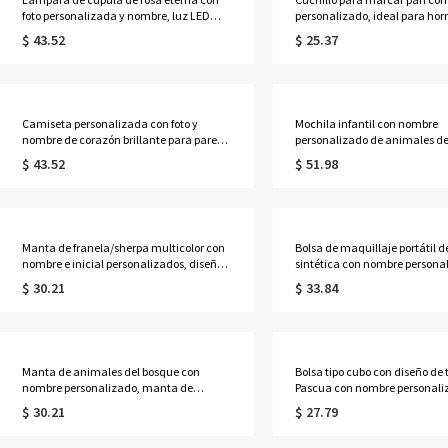
foto personalizada y nombre, luz LED
personalizado, ideal para ho
romántica, decoración del hogar, regalo
madre, accesorio de cocina, r
$ 43.52
$ 25.37
de San Valentín o aniversario para novia,
inauguración de la casa o c
esposa o pareja.
para panaderos y familiares.
Camiseta personalizada con foto y
Mochila infantil con nombre
nombre de corazón brillante para pareja,
personalizado de animales de
sudadera/camiseta multicolor brillante
animados, estuche para lápic
$ 43.52
$ 51.98
con cuello redondo, regalo de
lonchera cruzada, mochila es
aniversario/San Valentín para él/ella
gran capacidad, regalo de reg
clases o cumpleaños para niñ
Manta de franela/sherpa multicolor con
Bolsa de maquillaje portátil de
nombre e inicial personalizados, diseño
sintética con nombre persona
de tablero de ajedrez, para sofá cama,
diseño de flor de nacimiento 
$ 30.21
$ 33.84
decoración del hogar, regalo para
y asa, accesorios de viaje, reg
familiares, niños y amigos.
cumpleaños o boda para ella
honor o mujeres.
Manta de animales del bosque con
Bolsa tipo cubo con diseño de 
nombre personalizado, manta de
Pascua con nombre personali
franela/sherpa para sofá cama,
orejas de conejo, cesta para 
$ 30.21
$ 27.79
decoración del hogar para guardería,
de huevos de Pascua, bolsa de
regalo de baby shower/cumpleaños para
Pascua de lino y algodón, rega