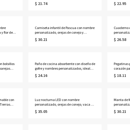
 para
lunares, bolsa con cordón para la
alfabeto, s
$ 21.74
$ 22.95
ra fiestas
búsqueda de huevos de Pascua, regalo
decoración
alos de San
de Pascua para niños y niñas.
de inaugur
anfitrion
mbre
Camiseta infantil de Pascua con nombre
Cuaderno e
y flor de
personalizado, orejas de conejo y
personaliz
te floral,
lunares, manga corta de algodón, ideal
lunares, c
$ 30.21
$ 26.58
, regalo de
como regalo de Pascua para niños, niñas
de cuadern
o boda
y adolescentes.
recuerdo de
honor.
Pascua par
n bolsillos
Paño de cocina absorbente con diseño de
Pegatinas 
 parejas
gofre y nombres personalizados, ideal
corazón pa
para
para amantes de la comida, accesorio
para regalo
$ 24.16
$ 18.11
de cocina, regalo de aniversario o San
dulces, rec
Valentín para parejas.
intercambi
Valentín p
enable con
Luz nocturna LED con nombre
Manta de 
 Tierras
personalizado, orejas de conejo, vaca de
personaliz
relleno
las Tierras Altas, alfabeto, lámpara de
para cama,
$ 35.05
$ 30.21
o de
noche acrílica con base de madera,
regalo de 
a, regalo
decoración infantil, regalo de Pascua
para niños y niñas.