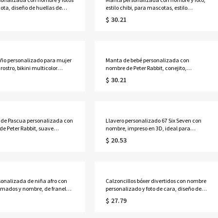
ota, diseño de huellas de
estilo chibi, para mascotas, estilo
ranela/sherpa, suave, para
aldeano, franela/sherpa, para sofá,
$ 30.21
 regalo para amantes de las
cama, regalo para amantes de las
mascotas y jugadores.
año personalizado para mujer
Manta de bebé personalizada con
 rostro, bikini multicolor
nombre de Peter Rabbit, conejito,
do para fiesta en la playa,
alfabeto, gorro, manta y gorro para bebé
$ 30.21
San Valentín, aniversario o
niña, regalo de cumpleaños, baby
lla, esposa o novia.
shower o Pascua para recién nacidos.
de Pascua personalizada con
Llavero personalizado 67 Six Seven con
 de Peter Rabbit, suave
nombre, impreso en 3D, ideal para
e conejito con letras 3D,
mochila, regalo de cumpleaños o
$ 20.53
infantil, regalo de Pascua,
Navidad para niños, adolescentes y
 o baby shower para niños y
fanáticos de los memes.
onalizada de niña afro con
Calzoncillos bóxer divertidos con nombre
imados y nombre, de franela o
personalizado y foto de cara, diseño de
a sofá cama, decoración del
corazón, ropa interior para hombre,
$ 27.79
lo de vuelta al cole o
regalo de San Valentín, aniversario o
s para niñas.
boda para esposo o novio.