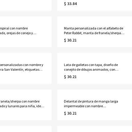
ervilleta para cena de Pascua,
la comida, 325 ml/400 ml, con
$ 33.84
 de mesa de Pascua, regalo
posavasos, ideal como regalo de San
ación de la casa/Pascua para
Valentín o aniversario.
a/mamá/familia
spiral con nombre
Manta personalizada con el alfabeto de
ado, orejas de conejo y
Peter Rabbit, manta de franela/sherpa
on bolígrafo con pompón, juego
para sofá cama, decoración del hogar
$ 30.21
o y bolígrafo de Pascua,
para la habitación de los niños, regalo de
 fiesta de Pascua, regalo de
cumpleaños/Pascua para recién
a niños
nacidos/niños
personalizadas con nombre y
Lata de galletas con tapa, diseño de
ra San Valentín, etiquetas
conejito de dibujos animados, con
s, etiquetas para bolsas de
nombre personalizado y alfabeto,
$ 30.21
uerdos para fiestas de
contenedor de hojalata, recuerdo de
o de clases, regalos de San
fiesta de Pascua, regalo de Pascua para
ara parejas/niños.
niños/niñas
franela/sherpa con nombre
Delantal de pintura de manga larga
ado y lunares para niña, ideal
impermeable con nombre
 sofá, decoración del hogar,
personalizado, orejas de conejo y vaca
$ 30.21
cumpleaños o día del niño.
de las Tierras Altas, con bolsillo, ideal
como regalo de cumpleaños o Pascua.