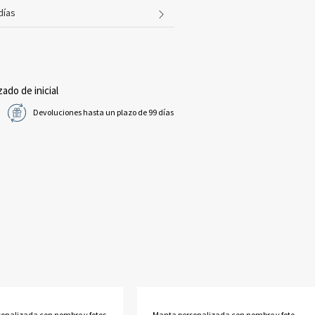
días
zado de inicial
Devoluciones hasta un plazo de 99 días
onalizada con nombre y fotos
Manta personalizada con nombre y foto,