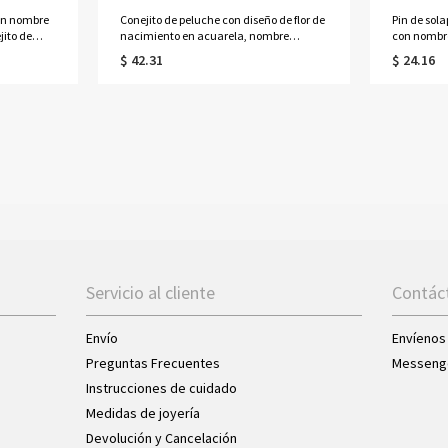
on nombre
Conejito de peluche con diseño de flor de
Pin de sol
jito de
nacimiento en acuarela, nombre
con nombre
2 oz con
personalizado e inicial, recuerdo de
personaliza
$ 42.31
$ 24.16
campar,
Pascua, regalo de Pascua para recién
accesorio 
regalo de
nacidos y niños.
novios, pa
Servicio al cliente
Contác
Envío
Envíenos
Preguntas Frecuentes
Messeng
Instrucciones de cuidado
Medidas de joyería
Devolución y Cancelación