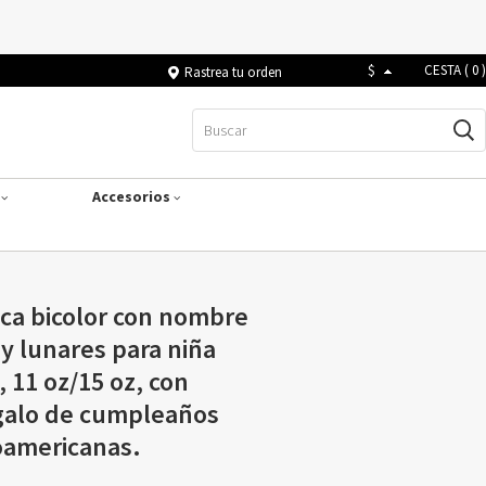
$
CESTA (
0
)
Rastrea tu orden
s
Accesorios
ica bicolor con nombre
y lunares para niña
 11 oz/15 oz, con
galo de cumpleaños
oamericanas.