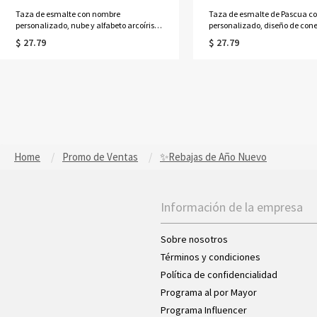
Taza de esmalte con nombre
Taza de esmalte de Pascua c
personalizado, nube y alfabeto arcoíris,
personalizado, diseño de cone
12 oz con asa, taza de hojalata para
dibujos animados, alfabeto, 1
$ 27.79
$ 27.79
acampar, regalo para el Día del Niño o
asa, taza de hojalata para a
cumpleaños para niños/niñas
recuerdo de fiesta de Pascua, 
Pascua para niños/niñas
Home
Promo de Ventas
✨Rebajas de Año Nuevo
Información de la empresa
Sobre nosotros
Términos y condiciones
Política de confidencialidad
Programa al por Mayor
Programa Influencer