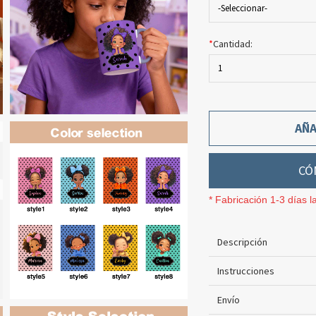
-Seleccionar-
*
Cantidad:
1
AÑA
CÓ
* Fabricación 1-3 días l
Descripción
Instrucciones
Envío