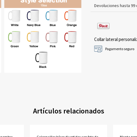
Devoluciones hasta 99 
Collar lateral personali
Pagamento seguro
Artículos relacionados
n nombre
Calzoncillos bóxer divertidos con foto de
Manta pers