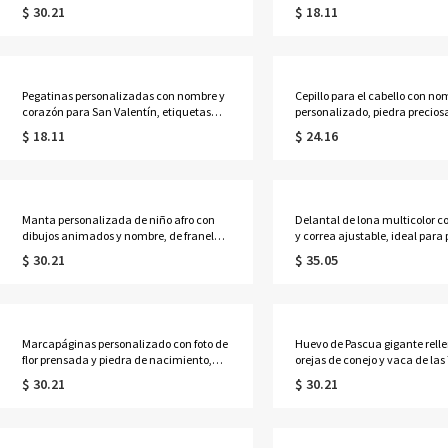
pajita, 16 oz, para niños, ideal para
etiquetas de regalo, etiquetas
$ 30.21
$ 18.11
cestas de Pascua, regalo de Pascua para
bolsas de dulces, recuerdos pa
niños y niñas.
de intercambio de clases, reg
Valentín para niños y parejas.
Pegatinas personalizadas con nombre y
Cepillo para el cabello con no
corazón para San Valentín, etiquetas
personalizado, piedra preciosa 
para regalos, etiquetas para bolsas de
nacimiento, cepillo desenredan
$ 18.11
$ 24.16
dulces, recuerdos para fiestas de
regalo de despedida de soltera
intercambio de clases, regalos para San
cumpleaños, día de la madre 
Valentín para parejas o niños.
para ella, mamá o damas de 
Manta personalizada de niño afro con
Delantal de lona multicolor co
dibujos animados y nombre, de franela o
y correa ajustable, ideal para
sherpa para sofá cama, decoración del
amantes de la comida, ideal 
$ 30.21
$ 35.05
hogar, regalo de Navidad o cumpleaños
aniversarios y San Valentín.
para niños.
Marcapáginas personalizado con foto de
Huevo de Pascua gigante rell
flor prensada y piedra de nacimiento,
orejas de conejo y vaca de las
marcapáginas floral conmemorativo,
Altas, nombre personalizado, 
$ 30.21
$ 30.21
accesorio de lectura, regalo de
para cesta de Pascua, recuerd
cumpleaños para amantes de la lectura.
búsqueda de huevos de Pascu
de Pascua para niños/niñas