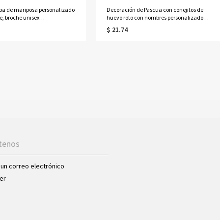
apa de mariposa personalizado
Decoración de Pascua con conejitos de
, broche unisex
huevo roto con nombres personalizados
do para traje o vestido,
del 1 al 10, bloque familiar de conejito
$ 21.74
de boda, regalo para novias,
con base de madera, letrero de conejo
drinos o damas de honor.
independiente, regalo de Pascua para
mamá/abuela
tenos
 un correo electrónico
er