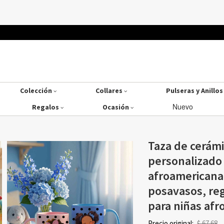
Colección
Collares
Pulseras y Anillo
Nuevo
Regalos
Ocasión
Taza de cerám
personalizado 
afroamericana,
posavasos, re
para niñas afr
Precio original:
$ 67.68