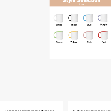
Lámpara de cúpula de rosa eterna con
Cuchillo para marcar pan co