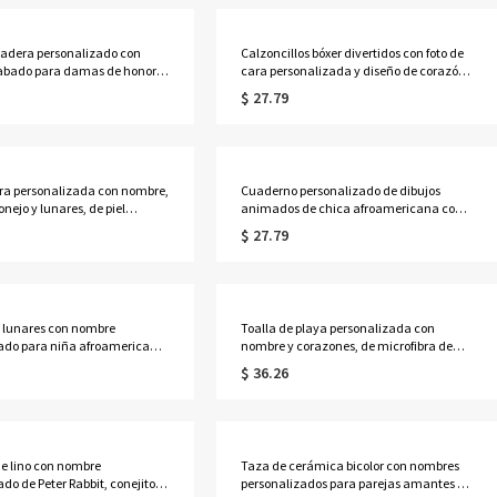
adera personalizado con
Calzoncillos bóxer divertidos con foto de
abado para damas de honor,
cara personalizada y diseño de corazón,
pillo para el cabello con
ropa interior masculina, regalo de San
$ 27.79
erdo de fiesta nupcial,
Valentín, aniversario o boda para él,
uesta/cumpleaños para
esposo o novio.
r amiga
tera personalizada con nombre,
Cuaderno personalizado de dibujos
onejo y lunares, de piel
animados de chica afroamericana con
ortátil, tarjetero, regalo de
lunares y nombre, tamaño A5, espiral,
$ 27.79
 o Pascua para niños y
regalo de cumpleaños o vuelta al cole
para niños, adolescentes y niñas.
 lunares con nombre
Toalla de playa personalizada con
ado para niña afroamericana,
nombre y corazones, de microfibra de
e y lonchera, mochila escolar
secado rápido, ideal para vacaciones,
$ 36.26
pacidad, ideal como regalo de
playa o piscina, regalo para familiares,
clases o cumpleaños.
amigos, pareja o niños.
 de lino con nombre
Taza de cerámica bicolor con nombres
do de Peter Rabbit, conejito,
personalizados para parejas amantes de