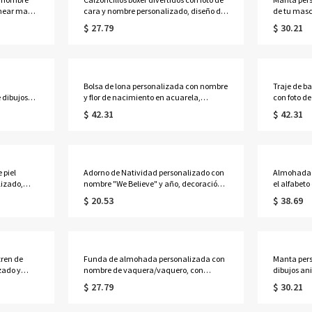
rnear masa
cara y nombre personalizado, diseño de
de tu masc
egalo de
pared de ladrillos, ropa interior
corazón, f
$ 27.79
$ 30.21
umpleaños
masculina, regalo de San Valentín,
sofá cama,
aniversario o boda para esposo o novio.
mascotas.
Bolsa de lona personalizada con nombre
Traje de b
 dibujos
y flor de nacimiento en acuarela,
con foto de
es y
impermeable, para fin de semana, para
personaliza
$ 42.31
$ 42.31
colar de
pasar la noche con correa para el
ideal para 
reso a
hombro, regalo para ella, damas de
boda para e
os.
honor o mujeres.
 piel
Adorno de Natividad personalizado con
Almohada 
lizado,
nombre "We Believe" y año, decoración
el alfabeto
en acuarela
colgante de cerámica/acrílico para árbol
almohada d
$ 20.53
$ 38.69
alo de
de Navidad, regalo religioso/navideño
decoración 
, damas de
para familia cristiana
cumpleaños
niñas.
tren de
Funda de almohada personalizada con
Manta pers
zado y
nombre de vaquera/vaquero, con
dibujos an
la búsqueda
alfabeto, con inserto opcional,
sherpa par
$ 27.79
$ 30.21
 regalo de
decoración del hogar, regalo para
hogar, rega
lo de
niños/niñas
cumpleaño