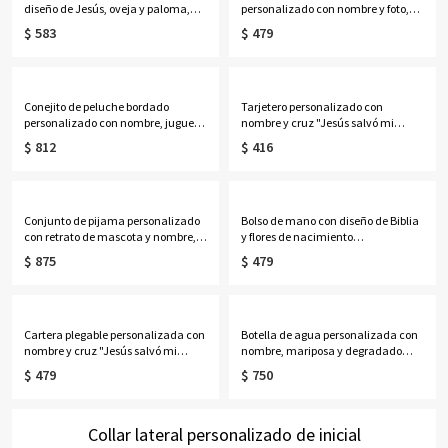
diseño de Jesús, oveja y paloma,
personalizado con nombre y foto,
taza de cerámica bicolor de 11
diseño de personaje de dibujos
$ 583
$ 479
oz/15 oz para café o té con
animados en 3D, gorro de chef y
posavasos, regalo de cumpleaños,
delantal ajustable con bolsillo.
bautismo o religioso para cristianos.
Regalo ideal de cumpleaños o
Navidad para niños y niñas.
Conejito de peluche bordado
Tarjetero personalizado con
personalizado con nombre, juguete
nombre y cruz "Jesús salvó mi
de conejo de orejas caídas,
vida", cartera para hombre con
$ 812
$ 416
decoración para guardería,
cremallera, regalo de
recuerdo suave, regalo para baby
Navidad/bautizo/cumpleaños para
shower/cumpleaños para recién
él/papá/abuelo/cristianos.
nacidos/niños.
Conjunto de pijama personalizado
Bolso de mano con diseño de Biblia
con retrato de mascota y nombre,
y flores de nacimiento
pijama unisex corto con foto de la
personalizadas para mujer negra,
$ 875
$ 479
cara de perro/gato, regalo de
bolso de yute de gran capacidad,
cumpleaños/conmemorativo/Navi
regalo de
dad para amantes de las
cumpleaños/bautizo/Navidad para
mascotas.
mujeres negras cristianas.
Cartera plegable personalizada con
Botella de agua personalizada con
nombre y cruz "Jesús salvó mi
nombre, mariposa y degradado
vida", tarjetero de cuero sintético
cruzado, con versículos bíblicos
$ 479
$ 750
para hombre, regalo de
"Puedo hacer todas las cosas en
Navidad/bautizo/cumpleaños para
Cristo", de 946 ml (32 oz), regalo
él/papá/abuelo/cristianos.
para cristianos.
Collar lateral personalizado de inicial