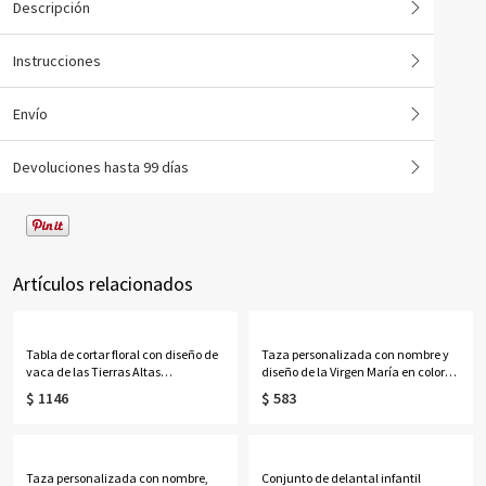
Descripción
Instrucciones
Envío
Devoluciones hasta 99 días
Artículos relacionados
Tabla de cortar floral con diseño de
Taza personalizada con nombre y
vaca de las Tierras Altas
diseño de la Virgen María en color
personalizada con nombre, tabla
lavanda, taza de cerámica bicolor
$ 1146
$ 583
para servir embutidos de estilo
de 325 ml/444 ml para café o té con
occidental con ranura para jugo y
posavasos, regalo ideal para
orificio para colgar, regalo de
cumpleaños, bautizos o ocasiones
inauguración de casa para
religiosas para mujeres católicas.
mamá/ella.
Taza personalizada con nombre,
Conjunto de delantal infantil