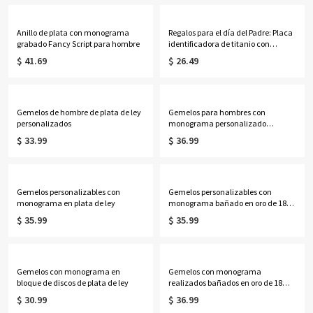
Anillo de plata con monograma
Regalos para el día del Padre: Placa
grabado Fancy Script para hombre
identificadora de titanio con
nombre personalizable grabado
$ 41.69
$ 26.49
Gemelos de hombre de plata de ley
Gemelos para hombres con
personalizados
monograma personalizado
bañados en oro de 18 quilates
$ 33.99
$ 36.99
Gemelos personalizables con
Gemelos personalizables con
monograma en plata de ley
monograma bañado en oro de 18
quilates
$ 35.99
$ 35.99
Gemelos con monograma en
Gemelos con monograma
bloque de discos de plata de ley
realizados bañados en oro de 18
quilates
$ 30.99
$ 36.99