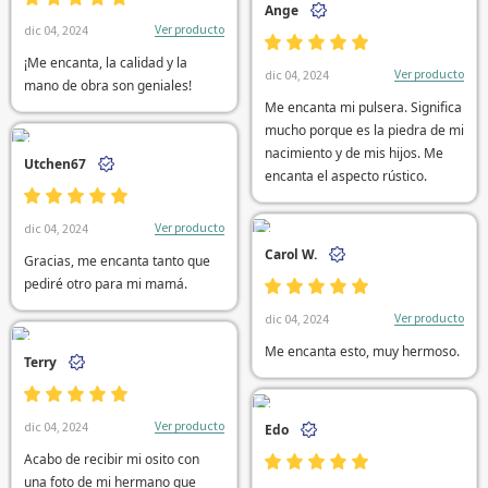
Ange
Ver producto
dic 04, 2024
¡Me encanta, la calidad y la
Ver producto
dic 04, 2024
mano de obra son geniales!
Me encanta mi pulsera. Significa
mucho porque es la piedra de mi
nacimiento y de mis hijos. Me
Utchen67
encanta el aspecto rústico.
Ver producto
dic 04, 2024
Carol W.
Gracias, me encanta tanto que
pediré otro para mi mamá.
Ver producto
dic 04, 2024
Me encanta esto, muy hermoso.
Terry
Ver producto
dic 04, 2024
Edo
Acabo de recibir mi osito con
una foto de mi hermano que