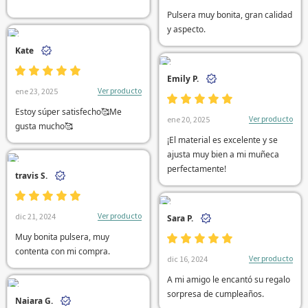
Pulsera muy bonita, gran calidad
y aspecto.
Kate
Emily P.
Ver producto
ene 23, 2025
Estoy súper satisfecho🥰Me
Ver producto
ene 20, 2025
gusta mucho🥰
¡El material es excelente y se
ajusta muy bien a mi muñeca
perfectamente!
travis S.
Ver producto
dic 21, 2024
Sara P.
Muy bonita pulsera, muy
contenta con mi compra.
Ver producto
dic 16, 2024
A mi amigo le encantó su regalo
sorpresa de cumpleaños.
Naiara G.