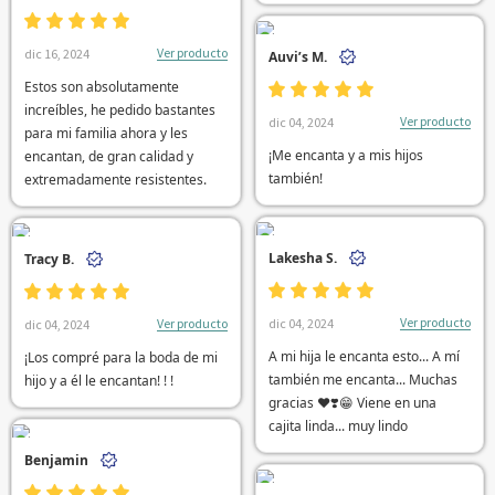
Ver producto
dic 16, 2024
Auvi’s M.
Estos son absolutamente
increíbles, he pedido bastantes
Ver producto
dic 04, 2024
para mi familia ahora y les
¡Me encanta y a mis hijos
encantan, de gran calidad y
también!
extremadamente resistentes.
Lakesha S.
Tracy B.
Ver producto
dic 04, 2024
Ver producto
dic 04, 2024
A mi hija le encanta esto... A mí
¡Los compré para la boda de mi
también me encanta... Muchas
hijo y a él le encantan! ! !
gracias ❤️❣️😁 Viene en una
cajita linda... muy lindo
Benjamin