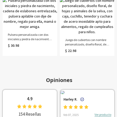
competiciones, regalo de
cumpleaños para amantes del
ballet/niñas.
Pulsera personalizada con dos
iniciales y piedra de nacimiento,
Juego de cubiertos con nombre
cadena de eslabones
personalizado, diseño floral, de
$ 30.98
entrelazada, pulsera apilable
hojas y animales de la selva, con
$ 22.98
con dije de nombre, regalo para
caja, cuchillo, tenedor y cuchara
ella, mamá o mejor amiga.
de acero inoxidable apto para
alimentos, regalo de
cumpleaños para niños.
Opiniones
4.9
Harley R.
154 Reseñas
Ver producto
feb 07, 2025