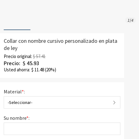
1
/
4
Collar con nombre cursivo personalizado en plata
de ley
Precio original:
$ 57.41
Precio:
$
45.93
Usted ahorra:
$
11.48
(20%)
Material
*
:
-Seleccionar-
Su nombre
*
: