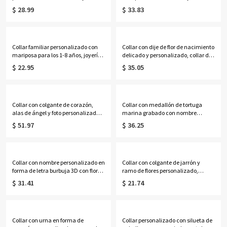
purpurina, collar de cuero ajustable
delicada joyería de plata esterlina
$ 28.99
$ 33.83
para perros con dijes y letra de
925, regalo de cumpleaños/Día de
circonita cúbica, regalo de
la Madre para mamá/abuela/ella.
cumpleaños para dueños de perros
pequeños/medianos.
Collar familiar personalizado con
Collar con dije de flor de nacimiento
mariposa para los 1-8 años, joyería
delicado y personalizado, collar de
delicada de plata de ley 925, regalo
sello floral con piedra de
$ 22.95
$ 35.05
de cumpleaños/Día de la Madre
nacimiento, joyería vintage, regalo
para mamá/abuela/ella.
de cumpleaños/aniversario para
mujeres/niñas.
Collar con colgante de corazón,
Collar con medallón de tortuga
alas de ángel y foto personalizada
marina grabado con nombre
con piedra de nacimiento, delicada
personalizado y 1 o 2 fotos, joyería
$ 51.97
$ 36.25
joyería conmemorativa, regalo de
delicada, regalo de cumpleaños,
cumpleaños/Día de la Madre para
aniversario o Navidad para
esposa/mamá/abuela/mujer.
mujeres, niños y familiares.
Collar con nombre personalizado en
Collar con colgante de jarrón y
forma de letra burbuja 3D con flor
ramo de flores personalizado,
de nacimiento, joyería delicada
divertido collar floral para hacer tú
$ 31.41
$ 21.74
para mujer de plata de ley 925,
mismo, joyería minimalista, regalo
regalo de cumpleaños/aniversario
de boda/cumpleaños/aniversario
para ella/mamá/niñas.
para la novia/ella.
Collar con urna en forma de
Collar personalizado con silueta de