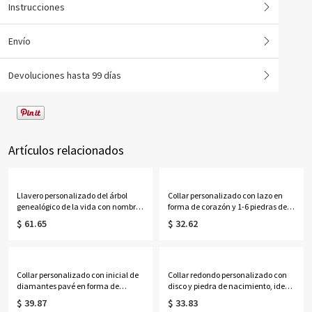
Instrucciones
Envío
Devoluciones hasta 99 días
Artículos relacionados
Llavero personalizado del árbol
Collar personalizado con lazo en
genealógico de la vida con nombres
forma de corazón y 1-6 piedras de
de 1 a 13 niños
nacimiento con nombres, delicada
$ 61.65
$ 32.62
joyería familiar de cristal
deslizante, regalo de
cumpleaños/Día de la Madre para
mamá/abuela/ella.
Collar personalizado con inicial de
Collar redondo personalizado con
diamantes pavé en forma de
disco y piedra de nacimiento, ideal
corazón con rayos de sol, delicado
para la graduación de la escuela
$ 39.87
$ 33.83
colgante de corazón festoneado
secundaria o la universidad en