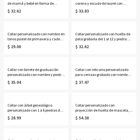
de mamá y bebé en forma de
corona y escudo de laurel con
corazón con piedras de nacimiento,
nombre, colgante de lujo para
$ 32.62
$ 33.83
delicado collar para madres,
hombre, regalo de cumpleaños/Día
joyería familiar con piedras de
del Padre para esposo/papá/hombre
nacimiento, regalo del Día de la
Madre para esposa/mamá.
Collar personalizado con nombre en
Collar personalizado con huella de
tonos pastel de primavera y cadena
pata grabada del 1 al 12 y piedra de
de margaritas, joyería floral
nacimiento con nombre, exquisita
$ 29.00
$ 32.62
delicada y colorida, recuerdo para
joyería conmemorativa de plata de
fiestas de primavera, regalo de
ley 925, regalo de
cumpleaños para niñas/mejores
aniversario/cumpleaños para
amigas/mujeres.
dueños de mascotas.
Collar con birrete de graduación
Collar con relicario personalizado
personalizado con nombre y piedra
para cenizas grabado con nombre,
natal en forma de corazón,
collar con cápsula transparente
$ 35.04
$ 37.47
recuerdo de graduación de la
para pelo de mascota, recuerdo
promoción de 2026
conmemorativo, regalo de
(bachillerato/universidad), regalo
condolencias por la pérdida de una
para graduados.
mascota para dueños de mascotas.
Collar con árbol genealógico
Collar personalizado con
personalizado con 1 a 6 piedras de
proyección de huella de mascota,
nacimiento, joyería de plata de ley
plata de ley 925, delicada imagen
$ 28.99
$ 54.38
925 con piedras de nacimiento
de gato/perro en el interior, joyería
familiares, regalo de
conmemorativa, regalo para
cumpleaños/Día de la Madre para
dueños/amantes de
esposa/madre/abuela.
mascotas/para ella