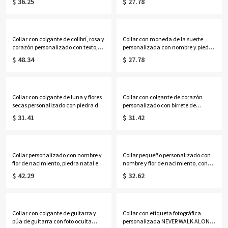
$ 36.25
$ 27.78
joyería de graduación de la
de ley 925 para la familia, regalo de
promoción de 2026
cumpleaños/Día de la Madre para
(bachillerato/universidad), regalo
ella/mamá/abuela/mujer.
para graduados.
Collar con colgante de colibrí, rosa y
Collar con moneda de la suerte
corazón personalizado con texto,
personalizada con nombre y piedra
colgante de cristal azul, joyería
de nacimiento, collar con colgante
$ 48.34
$ 27.78
conmemorativa, regalo de
de moneda vintage inspirado en
condolencia por la pérdida de un
Lincoln, regalo de
ser querido o mascota.
cumpleaños/aniversario para
hombres/mujeres.
Collar con colgante de luna y flores
Collar con colgante de corazón
secas personalizado con piedra de
personalizado con birrete de
nacimiento, collar de media luna
graduación y piedra de nacimiento,
$ 31.41
$ 31.42
de nácar, joyería delicada, regalo
delicada joya para la ceremonia de
de aniversario/cumpleaños para
la promoción de 2026, regalo de
ella.
recuerdo para chicas/graduadas
de último curso.
Collar personalizado con nombre y
Collar pequeño personalizado con
flor de nacimiento, piedra natal en
nombre y flor de nacimiento, con
forma de lágrima, joyería delicada
piedra de nacimiento, joyería de
$ 42.29
$ 32.62
para mujer, regalo de
plata de ley 925 para mujer, regalo
cumpleaños/aniversario para
de cumpleaños/Día de la
familiares/madre/novia.
Madre/Aniversario para
ella/mamá/mujer
Collar con colgante de guitarra y
Collar con etiqueta fotográfica
púa de guitarra con foto oculta
personalizada NEVER WALK ALONE