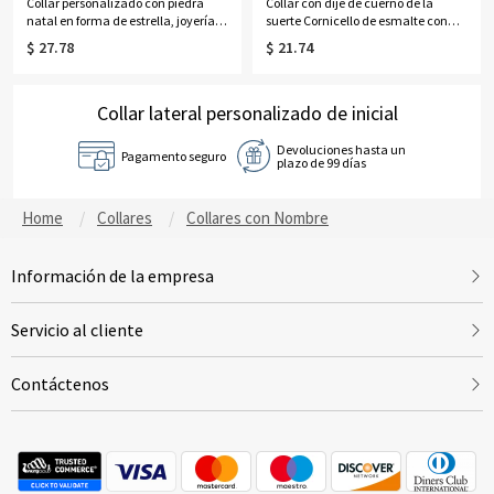
Collar personalizado con piedra
Collar con dije de cuerno de la
natal en forma de estrella, joyería
suerte Cornicello de esmalte con
celestial delicada, regalo de
nombre personalizado de lado,
$ 27.78
$ 21.74
cumpleaños/Día de la
collar con nombre de chile, regalo
Madre/Aniversario para
de cumpleaños para
ella/mamá/novia/mujer
familiares/amigos italianos.
Collar lateral personalizado de inicial
Devoluciones hasta un
Pagamento seguro
plazo de 99 días
Home
Collares
Collares con Nombre
Información de la empresa
Servicio al cliente
Contáctenos