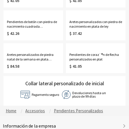
$ 41.05
$ 41.05
Pendientes de botón con piedra de
Aretes personalizados con piedra de
nacimiento cuadrada
nacimiento en plata de ley
personalizada en plata
$ 42.26
$ 37.42
Aretes personalizados de piedra
Pendientes de coraz¨®n de flecha
natal de la semana en plata
personalizados en plat
Paquete de 7
$ 84.58
$ 41.05
Collar lateral personalizado de inicial
Devoluciones hasta un
Pagamento seguro
plazo de 99 días
Home
Accesorios
Pendientes Personalizados
Información de la empresa