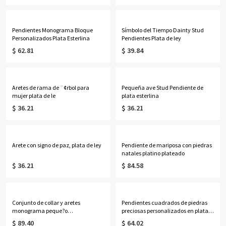
Pendientes Monograma Bloque
Símbolo del Tiempo Dainty Stud
Personalizados Plata Esterlina
Pendientes Plata de ley
$ 62.81
$ 39.84
Aretes de rama de ¨¢rbol para
Pequeña ave Stud Pendiente de
mujer plata de le
plata esterlina
$ 36.21
$ 36.21
Arete con signo de paz, plata de ley
Pendiente de mariposa con piedras
natales platino plateado
$ 36.21
$ 84.58
Conjunto de collar y aretes
Pendientes cuadrados de piedras
monograma peque?o
preciosas personalizados en plata
personalizado, plata esterlina
de ley
$ 89.40
$ 64.02