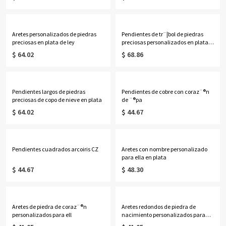
Aretes personalizados de piedras
Pendientes de tr¨¦bol de piedras
preciosas en plata de ley
preciosas personalizados en plata
de le
$ 64.02
$ 68.86
Pendientes largos de piedras
Pendientes de cobre con coraz¨®n
preciosas de copo de nieve en plata
de ¨®pa
$ 64.02
$ 44.67
Pendientes cuadrados arcoiris CZ
Aretes con nombre personalizado
para ella en plata
$ 44.67
$ 48.30
Aretes de piedra de coraz¨®n
Aretes redondos de piedra de
personalizados para ell
nacimiento personalizados para
ella