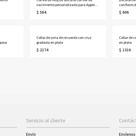
nacimiento personalizada para Apple
con flores
Watch
$ 564
$ 606
Collar de urna de recuerdo con cruz
Collar de 
posa
grabada en plata
en plata
$ 2174
$ 1316
Servicio al cliente
Contác
Envío
Envíenos