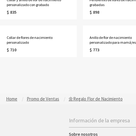
personalizado con grabado
grabadas
$ 835
$ 898
Collar de flores de nacimiento
Anillo de flor de nacimiento
personalizado
personalizado para mamá/es
$ 710
$ 773
Home
Promo de Ventas
🌼Regalo Flor de Nacimiento
Información de la empresa
Sobre nosotros