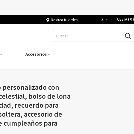
$
CESTA (
0
)
Rastrea tu orden
s
Accesorios
 personalizado con
celestial, bolso de lona
idad, recuerdo para
oltera, accesorio de
de cumpleaños para