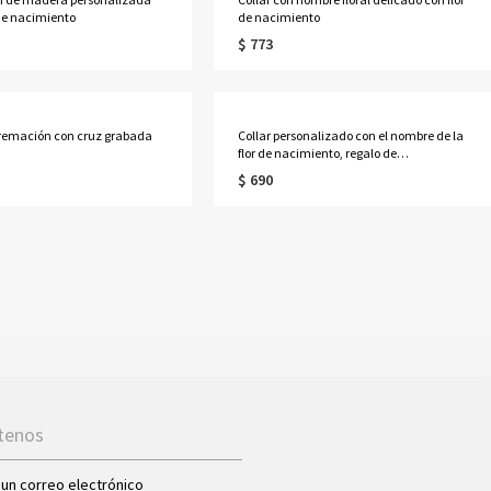
 de nacimiento
de nacimiento
$ 773
cremación con cruz grabada
Collar personalizado con el nombre de la
flor de nacimiento, regalo de
cumpleaños, colgante con el nombre de
$ 690
la joya para las mujeres
tenos
 un correo electrónico