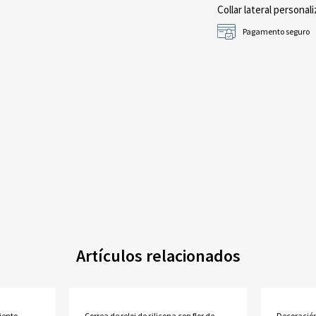
Collar lateral personali
Pagamento seguro
Artículos relacionados
iento
Correa de reloj de silicona con flor de
Decoració