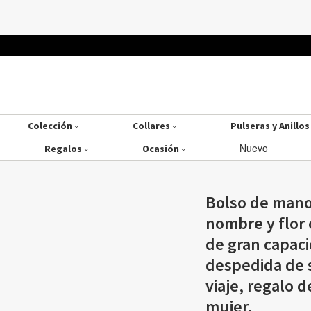
Colección
Collares
Pulseras y Anillo
Nuevo
Regalos
Ocasión
Bolso de mano
nombre y flor 
de gran capac
despedida de s
viaje, regalo 
mujer.