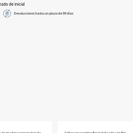
zado de inicial
Devoluciones hasta un plazo de 99 días
n de madera personalizada
Collar con nombre floral delicado con flor