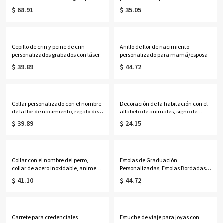
profesores
$ 68.91
$ 35.05
Cepillo de crin y peine de crin
Anillo de flor de nacimiento
personalizados grabados con láser
personalizado para mamá/esposa
$ 39.89
$ 44.72
Collar personalizado con el nombre
Decoración de la habitación con el
de la flor de nacimiento, regalo de
alfabeto de animales, signo de
cumpleaños, colgante con el
nombre personalizado, decoración
$ 39.89
$ 24.15
nombre de la joya para las mujeres
de la habitación del bebé, arte de la
pared de la habitación del bebé,
regalo para la nueva mamá/bebé
Collar con el nombre del perro,
Estolas de Graduación
collar de acero inoxidable, anime
Personalizadas, Estolas Bordadas,
mascota / gato de personalización
Regalos de Graduación/Regalo para
$ 41.10
$ 44.72
de la joyería, los recuerdos de regalo
ella/él/estudiante/amigos
para ella / mujeres / amantes de las
mascotas
Carrete para credenciales
Estuche de viaje para joyas con