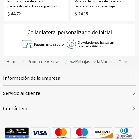
Riñonera de enfermera
Paletas de pintura de madera
personalizada, bolsa organizadora
personalizadas, mensaje
de enfermera con soporte de cinta,
personalizado y paleta de nombre,
$ 44.72
$ 24.15
cinturón médico para suministros
regalos de cumpleaños para
médicos, regalo para profesionales
artistas, pintor, artista, profesor de
médicos/graduados
arte, estudiante, regalo para niños
Collar lateral personalizado de inicial
Devoluciones hasta un
Pagamento seguro
plazo de 99 días
Home
Promo de Ventas
✏️Rebajas de la Vuelta al Cole
Información de la empresa
Servicio al cliente
Contáctenos