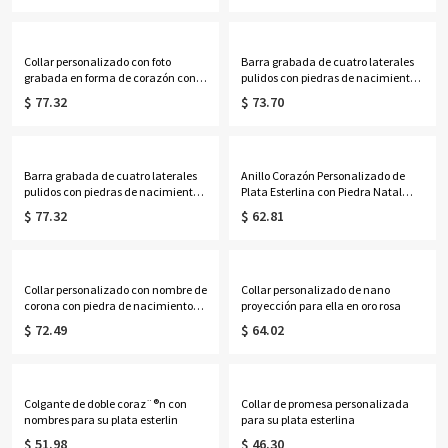
Collar personalizado con foto
Barra grabada de cuatro laterales
grabada en forma de corazón con
pulidos con piedras de nacimiento
nombre, regalo para el Día de la
en plata de ley
$ 77.32
$ 73.70
Madre, cumpleaños o aniversario
para ella, familiares o amigos.
Barra grabada de cuatro laterales
Anillo Corazón Personalizado de
pulidos con piedras de nacimiento
Plata Esterlina con Piedra Natal
en oro rosa
Para Ella
$ 77.32
$ 62.81
Collar personalizado con nombre de
Collar personalizado de nano
corona con piedra de nacimiento
proyección para ella en oro rosa
en plata
$ 72.49
$ 64.02
Colgante de doble coraz¨®n con
Collar de promesa personalizada
nombres para su plata esterlin
para su plata esterlina
$ 51.98
$ 46.30