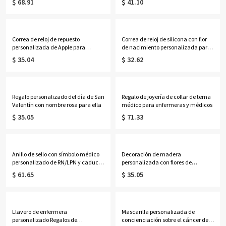
$ 68.91
$ 41.10
Correa de reloj de repuesto
Correa de reloj de silicona con flor
personalizada de Apple para
de nacimiento personalizada para
profesores
Apple Watch
$ 35.04
$ 32.62
Regalo personalizado del día de San
Regalo de joyería de collar de tema
Valentín con nombre rosa para ella
médico para enfermeras y médicos
$ 35.05
$ 71.33
Anillo de sello con símbolo médico
Decoración de madera
personalizado de RN/LPN y caduceo
personalizada con flores de
con texto grabado, joyería de plata
nacimiento
$ 61.65
$ 35.05
de ley 925, regalo de graduación
para enfermeros, médicos y
personal médico.
Llavero de enfermera
Mascarilla personalizada de
personalizado Regalos de
concienciación sobre el cáncer de