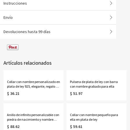
Instrucciones
Envío
Devoluciones hasta 99 días
Artículos relacionados
Collar con nombre personalizado en
Pulsera de plata de ley con barra
plata de ley 925, elegante, regalo de
con nombre grabado para ella
San Valentín, aniversario o
$ 36.21
$ 51.97
cumpleaños.
Anillo de infinito personalizable con
Collar con nombre pequeño para
piedra de nacimiento y nombre
ella en plata de ley
para ella
$ 88.62
$ 59.61