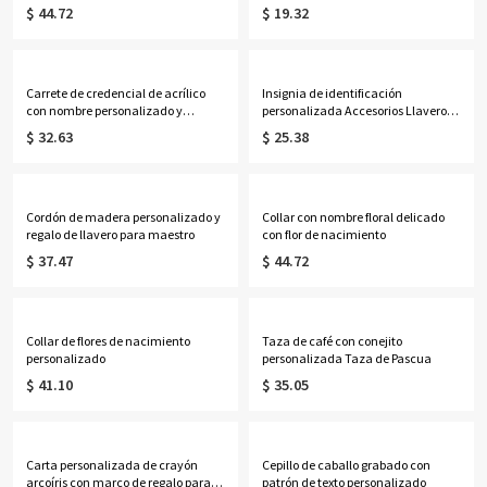
graduación de enfermería
mama
$ 44.72
$ 19.32
Carrete de credencial de acrílico
Insignia de identificación
con nombre personalizado y
personalizada Accesorios Llavero
purpurina, porta credencial
Regalo de enfermera
$ 32.63
$ 25.38
médica, regalos de
Navidad/cumpleaños/agradecimie
nto para
enfermeras/médicos/personal
médico
Cordón de madera personalizado y
Collar con nombre floral delicado
regalo de llavero para maestro
con flor de nacimiento
$ 37.47
$ 44.72
Collar de flores de nacimiento
Taza de café con conejito
personalizado
personalizada Taza de Pascua
$ 41.10
$ 35.05
Carta personalizada de crayón
Cepillo de caballo grabado con
arcoíris con marco de regalo para
patrón de texto personalizado