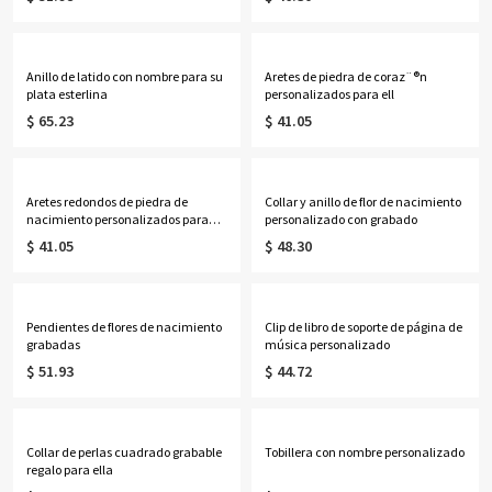
Anillo de latido con nombre para su
Aretes de piedra de coraz¨®n
plata esterlina
personalizados para ell
$ 65.23
$ 41.05
Aretes redondos de piedra de
Collar y anillo de flor de nacimiento
nacimiento personalizados para
personalizado con grabado
ella
$ 41.05
$ 48.30
Pendientes de flores de nacimiento
Clip de libro de soporte de página de
grabadas
música personalizado
$ 51.93
$ 44.72
Collar de perlas cuadrado grabable
Tobillera con nombre personalizado
regalo para ella