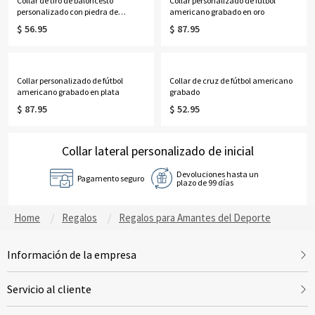
Collar de tiro de baloncesto
Collar personalizado de fútbol
personalizado con piedra de
americano grabado en oro
nacimiento en plata
$ 56.95
$ 87.95
Collar personalizado de fútbol
Collar de cruz de fútbol americano
americano grabado en plata
grabado
$ 87.95
$ 52.95
Collar lateral personalizado de inicial
Devoluciones hasta un
Pagamento seguro
plazo de 99 días
Home
Regalos
Regalos para Amantes del Deporte
Información de la empresa
Servicio al cliente