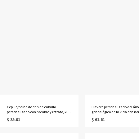
Cepillo/peine de crin de caballo
Llavero personalizado del árb
personalizado con nombre y retrato, kit
genealógico de la vida con no
de aseo para caballos de madera, regalo
a 13 niños
$ 35.01
$ 61.61
de cumpleaños/aniversario/Navidad
para propietarios/jinetes de caballos.