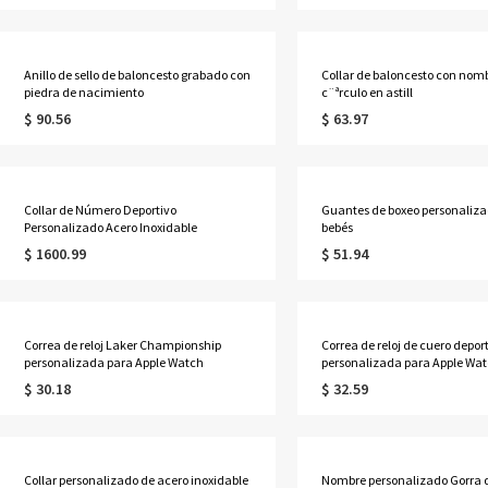
Anillo de sello de baloncesto grabado con
Collar de baloncesto con nom
piedra de nacimiento
c¨ªrculo en astill
$ 90.56
$ 63.97
Collar de Número Deportivo
Guantes de boxeo personaliza
Personalizado Acero Inoxidable
bebés
$ 1600.99
$ 51.94
Correa de reloj Laker Championship
Correa de reloj de cuero depor
personalizada para Apple Watch
personalizada para Apple Wa
$ 30.18
$ 32.59
Collar personalizado de acero inoxidable
Nombre personalizado Gorra 