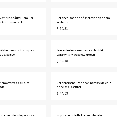
 Nombre de Árbol Familiar
Collar cruzado de béisbol con doble cara
 Acero Inoxidable
grabada
$ 54.31
béisbol personalizado para
Juego de dos vasos de roca de vidrio
 del béisbol
para whisky de pelota de golf
$ 59.18
memorativo de cricket
Collar personalizado con nombre de cruz
zado
de béisbol o softbol
$ 44.69
a personalizada para casco
Impresión de fútbol personalizada