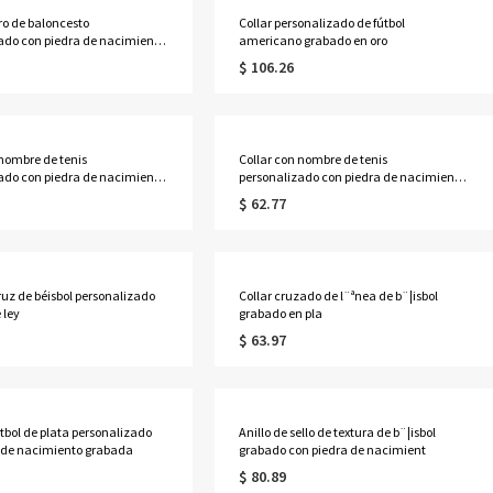
iro de baloncesto
Collar personalizado de fútbol
ado con piedra de nacimiento
americano grabado en oro
$ 106.26
 nombre de tenis
Collar con nombre de tenis
ado con piedra de nacimiento
personalizado con piedra de nacimiento
en plata
$ 62.77
ruz de béisbol personalizado
Collar cruzado de l¨ªnea de b¨¦isbol
 ley
grabado en pla
$ 63.97
útbol de plata personalizado
Anillo de sello de textura de b¨¦isbol
 de nacimiento grabada
grabado con piedra de nacimient
$ 80.89