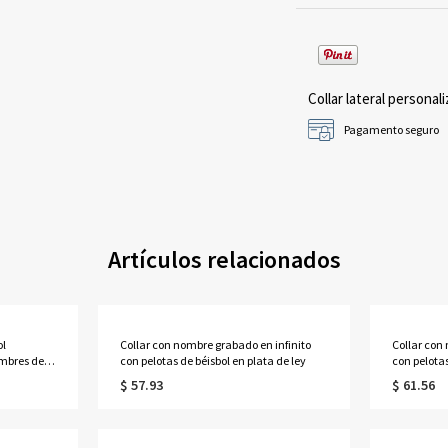
Collar lateral personali
Pagamento seguro
Artículos relacionados
ol
Collar con nombre grabado en infinito
Collar con
mbres de 1
con pelotas de béisbol en plata de ley
con pelotas
$ 57.93
$ 61.56