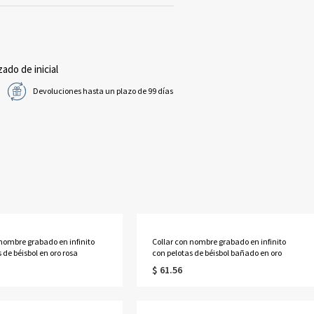
zado de inicial
Devoluciones hasta un plazo de 99 días
 nombre grabado en infinito
Collar con nombre grabado en infinito
 de béisbol en oro rosa
con pelotas de béisbol bañado en oro
$ 61.56