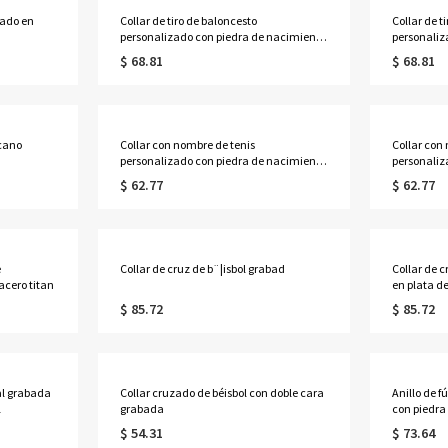
bado en
Collar de tiro de baloncesto
Collar de t
personalizado con piedra de nacimiento
personaliz
en oro
en plata
$ 68.81
$ 68.81
icano
Collar con nombre de tenis
Collar con
personalizado con piedra de nacimiento
personaliz
en oro rosa
en oro
$ 62.77
$ 62.77
e
Collar de cruz de b¨¦isbol grabad
Collar de c
acero titan
en plata de
$ 85.72
$ 85.72
tal grabada
Collar cruzado de béisbol con doble cara
Anillo de f
l
grabada
con piedra
$ 54.31
$ 73.64