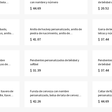
 bola
con nombre y número
de béisbol 
$ 44.69
$ 20.52
abado,
Anillo de hockey personalizado, anillo de
Gorra de b
vo, anillo
piedra de nacimiento, anillo de
letras y nú
s del
latón/plata, regalo de cumpleaños/día
verano con
$ 41.07
$ 37.44
de la madre para madre de
para niñas
hockey/esposa de hockey/niña de
equipo/en
hockey
mbre
Pendientes personalizados de béisbol y
Pendientes
yas de
softbol
de béisbol
$ 31.39
$ 37.44
l día de la
 llavero de
Funda de cerveza con nombre
Collar de f
te, llavero
personalizado, bolsa de lata de cerveza
personaliza
 del
de golf de lona, bolsa de transporte de
nombre gra
$ 42.26
$ 44.69
latas, regalo del día del
regalo pa
padre/cumpleaños/aniversario para
fútbol/niñ
papá/abuelo/marido/novio