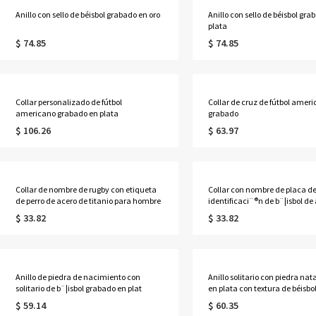
Anillo con sello de béisbol grabado en oro
Anillo con sello de béisbol gra
plata
$ 74.85
$ 74.85
Collar personalizado de fútbol
Collar de cruz de fútbol amer
americano grabado en plata
grabado
$ 106.26
$ 63.97
Collar de nombre de rugby con etiqueta
Collar con nombre de placa d
de perro de acero de titanio para hombre
identificaci¨®n de b¨¦isbol de 
$ 33.82
$ 33.82
Anillo de piedra de nacimiento con
Anillo solitario con piedra na
solitario de b¨¦isbol grabado en plat
en plata con textura de béisbo
$ 59.14
$ 60.35