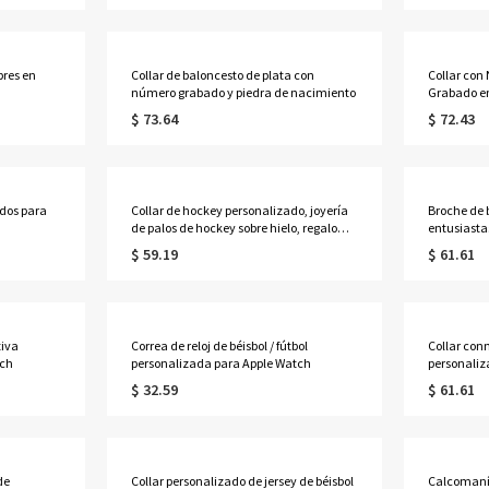
bres en
Collar de baloncesto de plata con
Collar con
número grabado y piedra de nacimiento
Grabado en
$ 73.64
$ 72.43
dos para
Collar de hockey personalizado, joyería
Broche de 
de palos de hockey sobre hielo, regalo
entusiastas
para mamás, equipo de jugadores de
$ 59.19
$ 61.61
hockey para niñas
tiva
Correa de reloj de béisbol / fútbol
Collar con
tch
personalizada para Apple Watch
personali
$ 32.59
$ 61.61
de
Collar personalizado de jersey de béisbol
Calcomaní