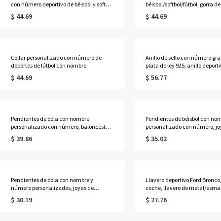
con número deportivo de béisbol y softbol
béisbol/softbol/fútbol, gorra de
con nombre, regalos para amantes de
personalizada
$ 44.69
$ 44.69
los deportes
Collar personalizado con número de
Anillo de sello con número gr
deportes de fútbol con nombre
plata de ley 925, anillo deporti
de baloncesto para entusiasta
$ 44.69
$ 56.77
deporte
Pendientes de bola con nombre
Pendientes de béisbol con no
personalizado con número, baloncesto
personalizado con número, jo
acrílico/béisbol/joyería de hockey,
porristas de béisbol,
$ 39.86
$ 35.02
deporte/cumpleaños/regalo del día de la
deporte/cumpleaños/regalo de
madre para mamá/hija de béisbol
madre para mamá de
béisbol/hija/hermana/abuela
Pendientes de bola con nombre y
Llavero deportivo Ford Bronco,
número personalizados, joyas de
coche, llavero de metal/esmal
béisbol/fútbol de tilo, regalos deportivos
de coche, regalo para amante
$ 30.19
$ 27.76
para jugadores/fans/madres de béisbol
deporte Bronco/él