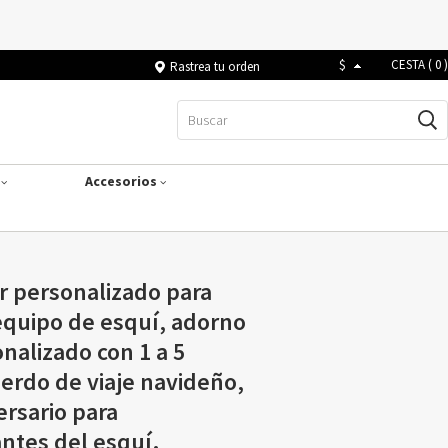
$
CESTA (
0
)
Rastrea tu orden
s
Accesorios
r personalizado para
equipo de esquí, adorno
nalizado con 1 a 5
erdo de viaje navideño,
ersario para
ntes del esquí.