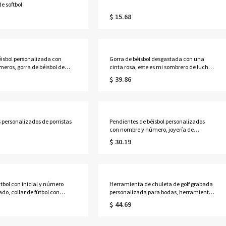
de softbol
$ 15.68
éisbol personalizada con
Gorra de béisbol desgastada con una
meros, gorra de béisbol de
cinta rosa, este es mi sombrero de lucha,
 letras desgastadas, regalo
sombrero de orgullo, regalo inspirador
$ 39.86
 de béisbol/jugador de
trenador
 personalizados de porristas
Pendientes de béisbol personalizados
con nombre y número, joyería de
béisbol/softball de madera de tilo,
$ 30.19
regalos deportivos para
jugadores/fans/madres de béisbol
útbol con inicial y número
Herramienta de chuleta de golf grabada
do, collar de fútbol con
personalizada para bodas, herramienta
bado, joyería deportiva,
de reparación de chuletas de golf con
$ 44.69
ra atletas/mamá de
caja, herramienta de fijación y acceso a
as/fanáticos
chuletas, regalo para padrino y padrino