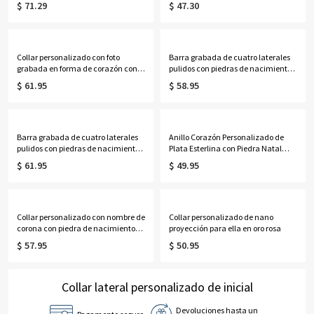
$ 71.29
$ 47.30
Collar personalizado con foto
Barra grabada de cuatro laterales
grabada en forma de corazón con
pulidos con piedras de nacimiento
nombre, regalo para el Día de la
en plata de ley
$ 61.95
$ 58.95
Madre, cumpleaños o aniversario
para ella, familiares o amigos.
Barra grabada de cuatro laterales
Anillo Corazón Personalizado de
pulidos con piedras de nacimiento
Plata Esterlina con Piedra Natal
en oro rosa
Para Ella
$ 61.95
$ 49.95
Collar personalizado con nombre de
Collar personalizado de nano
corona con piedra de nacimiento
proyección para ella en oro rosa
en plata
$ 57.95
$ 50.95
Collar lateral personalizado de inicial
Devoluciones hasta un