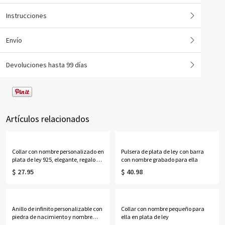
Instrucciones
Envío
Devoluciones hasta 99 días
Artículos relacionados
Collar con nombre personalizado en
Pulsera de plata de ley con barra
plata de ley 925, elegante, regalo de
con nombre grabado para ella
San Valentín, aniversario o
$ 27.95
$ 40.98
cumpleaños.
Anillo de infinito personalizable con
Collar con nombre pequeño para
piedra de nacimiento y nombre
ella en plata de ley
para ella